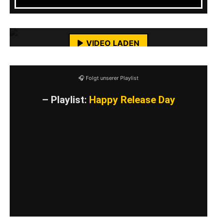
Mit dem Laden des Videos akzeptierst du die
Datenschutzerklärung von YouTube.
Mehr erfahren
VIDEO LADEN
YouTube-Inhalte immer entsperren
🎧 Folgt unserer Playlist
– Playlist:
Happy Release Day