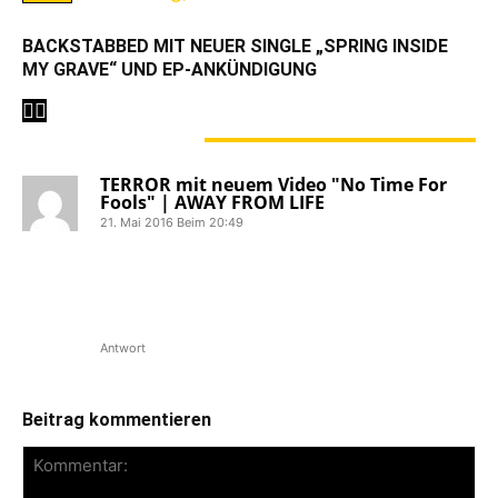
BACKSTABBED MIT NEUER SINGLE „SPRING INSIDE
MY GRAVE“ UND EP-ANKÜNDIGUNG
1 KOMMENTAR
TERROR mit neuem Video "No Time For
Fools" | AWAY FROM LIFE
21. Mai 2016 Beim 20:49
[…] B Records hat für 2016 ein neues
Release angekündigt. Dieses wird als 7″
unter den Titel „The Walls Will Fall„ auf
Tripe B Records […]
Antwort
Beitrag kommentieren