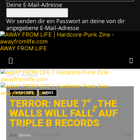
Deine E-Mail-Adresse
Wir senden dir ein Passwort an deine von dir
angegebene E-Mail-Adresse
AWAY FROM LIFE
Start
Hardcore
HARDCORE
NEWS
TERROR: NEUE 7″ „THE
WALLS WILL FALL“ AUF
TRIPLE B RECORDS
Von
Simon
-
21. Mai 2016
1