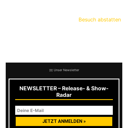
veröffentlicht. Terror haben erst vor kurzem
ihre Frühjahrs-Tour beendet. Im Sommer wird
die Band Europa erneut einen
Besuch abstatten
und einige Clubshows & Festivals spielen.
Hier ein neues Video von
DuckTapeHC
von der
vergangenen Tour im SO36 in Berlin:
✉️ Unser Newsletter
NEWSLETTER – Release- & Show-
Radar