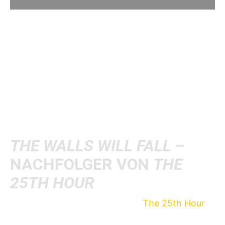
Terror
wird im laufe des Jahres eine neue 7″ mit
dem Titel „
The Walls Will Fall
“ auf Triple B
Records veröffentlichen. Mehr Informationen,
wie der genaue Release-Termin und die
Tracklist, folgen bald.
THE WALLS WILL FALL
–
NACHFOLGER VON
THE
25TH HOUR
Terror haben mit ihrem Album „
The 25th Hour
“
im Sommer 2015 ihr bisher letztes Release