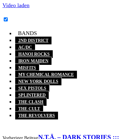
Video laden
YouTube-Inhalte immer entsperren
BANDS
2ND DISTRICT
AC/DC
HANOI ROCKS
IRON MAIDEN
MISFITS
MY CHEMICAL ROMANCE
NEW YORK DOLLS
SEX PISTOLS
SPLINTERED
THE CLASH
THE CULT
THE REVOLVERS
N.T.Ä. – DARK STORIES :::
Vorheriger Beitrag