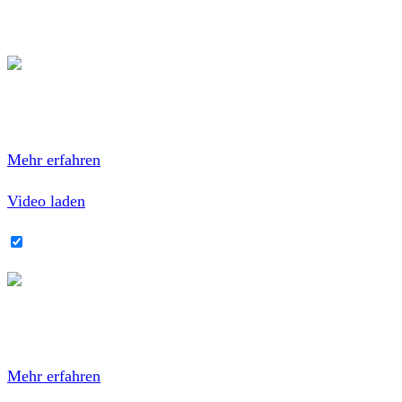
Hart, brutal, hardcore-lastig mit Melodie. Ganz wichtige
Platte.
Mit dem Laden des Videos akzeptierst du die
Datenschutzerklärung von YouTube.
Mehr erfahren
Video laden
YouTube-Inhalte immer entsperren
Mit dem Laden des Videos akzeptierst du die
Datenschutzerklärung von YouTube.
Mehr erfahren