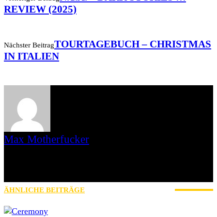
REVIEW (2025)
TOURTAGEBUCH – CHRISTMAS
Nächster Beitrag
IN ITALIEN
Max Motherfucker
Ich bin Max Motherfucker. Ich „singe“ bei der Band Christmas aus
dem saarländischen St. Wendel. Seit 2016 schreibe ich für AWAY
FROM LIFE. Bevor Iamhavoc leider offline gegangen ist, war ich
dort gemeinsam mit Gripweed tätig.
ÄHNLICHE BEITRÄGE
MEHR VOM AUTOR