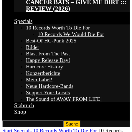
CANCER BATS – GIVE ME DIRT :::
REVIEW (2026)
Specials
10 Records Worth To Die For
10 Records We Would Die For
Best-Of HC-Punk 2025
Bilder
Blast From The Past
Happy Release Day!
Hardcore History
Konzertberichte
Mein Label!
Neue Hardcore-Bands
Support Your Locals
The Sound of AWAY FROM LIFE!
Stäbruch
Shop
Start
Specials
10 Records Worth To Die For
10 Records