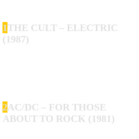
Heute stellt uns Marc seine Lieblingsplatten vor. Eine
spannende Liste mit allerhand Einflüssen!
1
THE CULT – ELECTRIC
(1987)
The Cult drehen ihren Sound hier schon radikal – von eher
Gothic Rock zu rifflastigem Hard Rock, der aber immer
noch nach The Cult von vorher klingt. Ein Kunststück –
auch durch die Produktion von Rick Rubin. Songs sind
Wahnsinn!
2
AC/DC – FOR THOSE
ABOUT TO ROCK (1981)
Meine erste AC/DC auf Kassette. Die Kanonenschüsse und