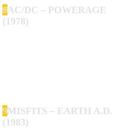
8
AC/DC – POWERAGE
(1978)
Rotzig, ehrlich, pur — deutlich songorientierter als davor–
für viele Leute das beste Bon-Scott-Album. Für mich die
Essenz von AC/DC, bevor der ganz große Weltruhm kam.
Iron Maiden – Somewhere in Time (1986)
Das Album, auf dem Maiden Synths wagten und
futuristisch klangen. Super Songwriting und nur Hits.
Super Live – Erlebnis!
9
MISFITS – EARTH A.D.
(1983)