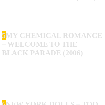
Die Pistols haben den Urknall gezündet, The Clash haben
dem Ganzen Haltung und Tiefe gegeben. Rope ziehe ich
wegen der Songs sogar dem Clash-Debüt vor.
5
MY CHEMICAL ROMANCE
– WELCOME TO THE
BLACK PARADE (2006)
Episch, theatralisch, ein ganzes Genre auf den Punkt
gebracht. Für mich verbindet die Platte klassischen Spirit
von Misfits bishin zu Iron Maiden (wegen der
Gitarrenarbeit) mit einer modernen Emotionalität und
perfektem Songwriting.
6
NEW YORK DOLLS – TOO