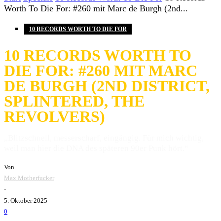
Worth To Die For: #260 mit Marc de Burgh (2nd...
10 RECORDS WORTH TO DIE FOR
10 RECORDS WORTH TO
DIE FOR: #260 MIT MARC
DE BURGH (2ND DISTRICT,
SPLINTERED, THE
REVOLVERS)
„Blitzschnell, messerscharf, eingängig. Für mich wichtig,
weil man hier die DNA des späteren 90er Punk hört.“
Von
Max Motherfucker
-
5. Oktober 2025
0