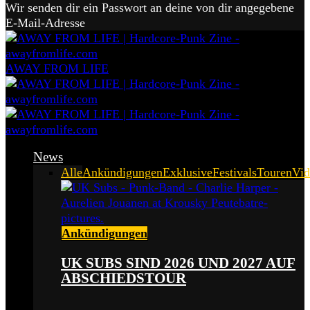
Wir senden dir ein Passwort an deine von dir angegebene
E-Mail-Adresse
AWAY FROM LIFE
News
Alle
Ankündigungen
Exklusive
Festivals
Touren
Vid
Ankündigungen
UK SUBS SIND 2026 UND 2027 AUF
ABSCHIEDSTOUR