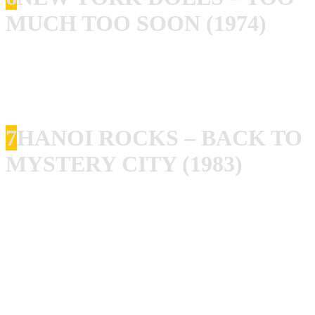
MUCH TOO SOON (1974)
Glam, Chaos, Proto-Punk – Attitüde statt Perfektion. Ohne
die Dolls gäbe es Glam Punk und vieles von dem, was
mich inspiriert, gar nicht.
7
HANOI ROCKS – BACK TO
MYSTERY CITY (1983)
Die Brücke von Punk-Spirit / Rock n Roll zu 80s-
Rock/Metal! Natürlich haben Hanoi Rocks nie wirklich
Hair Metal gemacht sondern eine Symbiose aus
Rock’n’Roll/ Punk- Glam Rock und New Wave!!!! Ohne
Hanoi Rocks kein späteres Appetite for Destruction (Guns
n Roses)