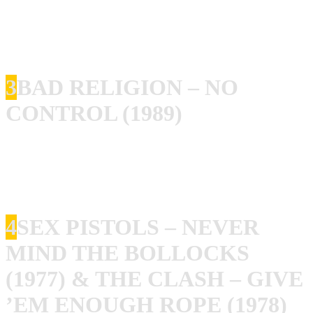
diese Wucht haben mich umgehauen – mein persönlicher
Einstieg in eine Band, die mich bis heute begleitet.
Highlights: Titelsong und Evil walks
3
BAD RELIGION – NO
CONTROL (1989)
Blitzschnell, messerscharf, eingängig. Für mich wichtig,
weil man hier die DNA des späteren 90er Punk/ Skatepunk
hört – allerdings auch schon auf dem Vorgänger “Suffer”.
4
SEX PISTOLS – NEVER
MIND THE BOLLOCKS
(1977) & THE CLASH – GIVE
’EM ENOUGH ROPE (1978)