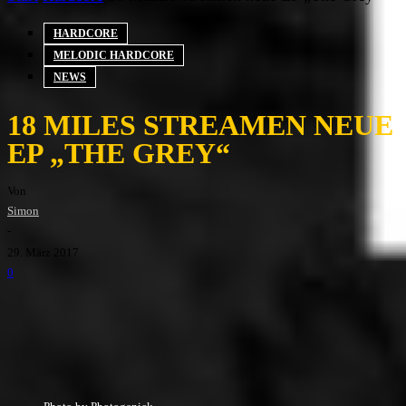
HARDCORE
MELODIC HARDCORE
NEWS
18 MILES STREAMEN NEUE
EP „THE GREY“
Von
Simon
-
29. März 2017
0