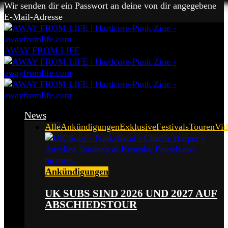
Wir senden dir ein Passwort an deine von dir angegebene
E-Mail-Adresse
AWAY FROM LIFE
News
Alle
Ankündigungen
Exklusive
Festivals
Touren
Vid
Ankündigungen
UK SUBS SIND 2026 UND 2027 AUF
ABSCHIEDSTOUR