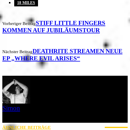
18 MILES
STIFF LITTLE FINGERS
Vorheriger Beitrag
KOMMEN AUF JUBILÄUMSTOUR
DEATHRITE STREAMEN NEUE
Nächster Beitrag
EP „WHERE EVIL ARISES“
Simon
» Thin Ice » Das Gelbe vom Oi! » Stäbruch Fest » Gimme Some
Action Shows
ÄHNLICHE BEITRÄGE
MEHR VOM AUTOR