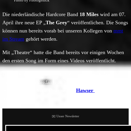
Photo by Photogenick
Die niederländische Hardcore Band
18 Miles
wird am 07.
April ihre neue EP „
The Grey
“ veröffentlichen. Die Songs
können nun bereits vorab bei unseren Kollegen von
mmt
im Stream
gehört werden.
Mit „Theatre“ hatte die Band bereits vor einigen Wochen
den ersten Song im Form eines Videos veröffentlicht.
Die EP wird im Rahmen einer Releaseshow in ihrer
Heimatstadt Amsterdam erscheinen. Dort werden 18 Miles
gemeinsam mit
Your Demise
und
Hawser
im Melkweg
auftreten.
✉️ Unser Newsletter