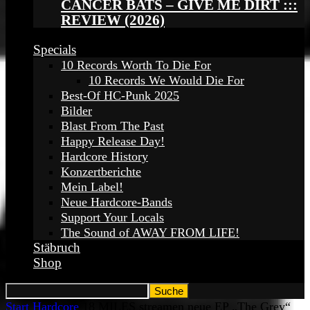
CANCER BATS – GIVE ME DIRT :::
REVIEW (2026)
Specials
10 Records Worth To Die For
10 Records We Would Die For
Best-Of HC-Punk 2025
Bilder
Blast From The Past
Happy Release Day!
Hardcore History
Konzertberichte
Mein Label!
Neue Hardcore-Bands
Support Your Locals
The Sound of AWAY FROM LIFE!
Stäbruch
Shop
Start
Hardcore
18 MILES streamen neue EP „The Grey“