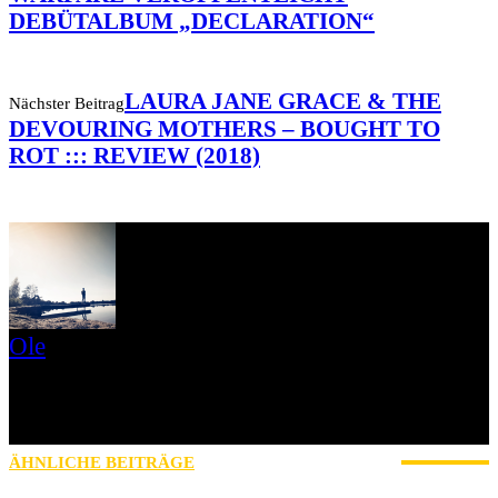
DEBÜTALBUM „DECLARATION“
LAURA JANE GRACE & THE
Nächster Beitrag
DEVOURING MOTHERS – BOUGHT TO
ROT ::: REVIEW (2018)
Ole
Mein Name ist Ole, Jahrgang 1979 und ich komme aus der Nähe
von Schweinfurt. Ich bin seit 2017 bei AWAY FROM LIFE und
zuständig für News, Reviews, Interviews, Konzertberichte und
betreue außerdem unseren Instagram-Account mit.
ÄHNLICHE BEITRÄGE
MEHR VOM AUTOR