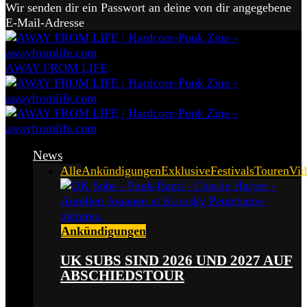
Wir senden dir ein Passwort an deine von dir angegebene
E-Mail-Adresse
AWAY FROM LIFE
News
Alle
Ankündigungen
Exklusive
Festivals
Touren
Vid
Ankündigungen
UK SUBS SIND 2026 UND 2027 AUF
ABSCHIEDSTOUR