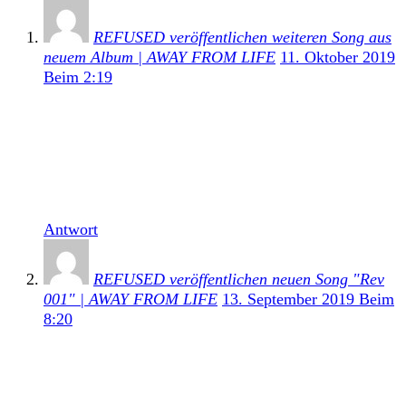
REFUSED veröffentlichen weiteren Song aus
neuem Album | AWAY FROM LIFE
11. Oktober 2019
Beim 2:19
[…] dass sich das neue Album weniger an seinem
Vorgängerwerk, sondern mehr an dem Refused-
Klassiker The Shape Of Punk To Come orientieren
werde, auch wenn es klanglich nicht direkt an ihr
bahnbrechendes Album […]
Antwort
REFUSED veröffentlichen neuen Song "Rev
001" | AWAY FROM LIFE
13. September 2019 Beim
8:20
[…] dass sich das neue Album weniger an seinem
Vorgängerwerk, sondern mehr an dem Refused-
Klassiker The Shape Of Punk To Come orientieren