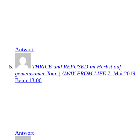
[…] das neue Album sich weniger an seinem
Vorgängerwerk Freedom, sondern mehr an dem
Refused-Klassiker The Shape Of Punk To Come
orientieren werde, auch wenn es klanglich nicht
direkt an ihr bahnbrechendes Album […]
Antwort
THRICE und REFUSED im Herbst auf
gemeinsamer Tour | AWAY FROM LIFE
7. Mai 2019
Beim 13:06
[…] neue Album sich weniger an seinem
Vorgängerwerk Freedom, sondern mehr an dem
Refused-Klassiker The Shape Of Punk To
Come orientieren werde, auch wenn es klanglich
nicht direkt an ihr bahnbrechendes Album […]
Antwort