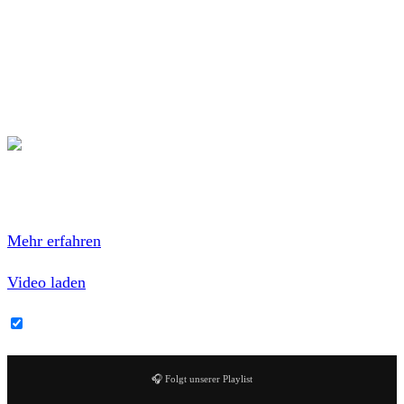
08.
Protest Song ’68
(4:32)
09.
Refused Are Fuckin Dead
(5:08)
10.
The Shape of Punk to Come
(5:06)
11.
Tannhäuser / Derivè
(8:07)
12.
The Apollo Programme Was a Hoax
(4:13)
Mit dem Laden des Videos akzeptierst du die
Datenschutzerklärung von YouTube.
Mehr erfahren
Video laden
YouTube-Inhalte immer entsperren
🎧 Folgt unserer Playlist