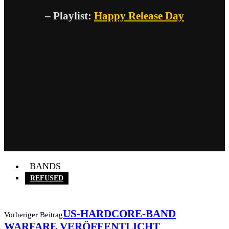
– Playlist:
Happy Release Day
BANDS
REFUSED
US-HARDCORE-BAND
Vorheriger Beitrag
WARFARE VERÖFFENTLICHT