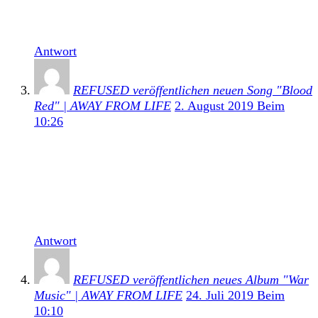
werde, auch wenn es klanglich nicht direkt an ihr
bahnbrechendes Album […]
Antwort
REFUSED veröffentlichen neuen Song "Blood
Red" | AWAY FROM LIFE
2. August 2019 Beim
10:26
[…] dass sich das neue Album weniger an seinem
Vorgängerwerk, sondern mehr an dem Refused-
Klassiker The Shape Of Punk To Come orientieren
werde, auch wenn es klanglich nicht direkt an ihr
bahnbrechendes Album […]
Antwort
REFUSED veröffentlichen neues Album "War
Music" | AWAY FROM LIFE
24. Juli 2019 Beim
10:10