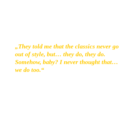
Refused - The Shape Of Punk To Come
„They told me that the classics never go
out of style, but… they do, they do.
Somehow, baby? I never thought that…
we do too.“
Worte die aus dem Intro zum Song
Worms of the
Senses/Faculties of the Skull
stammen
.
Dem ersten Song
des genau heute vor 20 Jahren, am 27.Oktober 1998,
erschienenen
Refused
Albums
The Shape of Punk to Come
–
A Chimerical Bombination In 12 Bursts.
Was folgte war
ein über siebenminütiger, an Wut nicht zu überbietender,
Opener der schon erahnen lassen konnte welche Tragweite