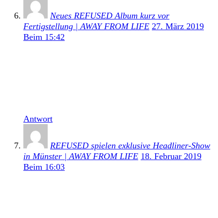
Neues REFUSED Album kurz vor
Fertigstellung | AWAY FROM LIFE
27. März 2019
Beim 15:42
[…] dass es sich weniger an sein Vorgängerwerk
Freedom, sondern mehr an dem Refused-Klassiker
The Shape Of Punk To Come orientiere, auch wenn
es klanglich nicht direkt an ihr bahnbrechendes
Album […]
Antwort
REFUSED spielen exklusive Headliner-Show
in Münster | AWAY FROM LIFE
18. Februar 2019
Beim 16:03
[…] of Death enthält vier Live-Songs ihres
Kultalbums The Shape of Punk To Come und zwei
Studioversionen ihres aktuellen Albums Freedom, das