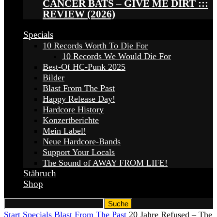
CANCER BATS – GIVE ME DIRT :::
REVIEW (2026)
Specials
10 Records Worth To Die For
10 Records We Would Die For
Best-Of HC-Punk 2025
Bilder
Blast From The Past
Happy Release Day!
Hardcore History
Konzertberichte
Mein Label!
Neue Hardcore-Bands
Support Your Locals
The Sound of AWAY FROM LIFE!
Stäbruch
Shop
Start
Specials
Blast From The Past
20 Jahre Refused – The