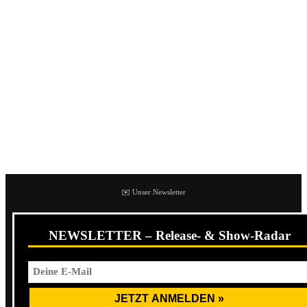
Refused (Pressebild)
Schon zuvor war die Band um ihren extrovertierten Sänger
Dennis Lyxzén
eine feste Größe. Mit den Vorgängeralben
This Just Might Be … the Truth
(1994) und
Songs to Fan
the Flames of Discontent
(1996) hatte man das Fundament
für ein solch außergewöhnliches Album wie
The Shape of
Punk to Come
gelegt.
✉️ Unser Newsletter
NEWSLETTER – Release- & Show-Radar