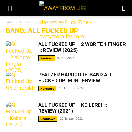
Start
Bands
All Fucked Up
BAND: ALL FUCKED UP
ALL FUCKED UP – 2 WORTE 1 FINGER
::: REVIEW (2025)
9. Mai 2025
Reviews
PFÄLZER HARDCORE-BAND ALL
FUCKED UP IM INTERVIEW
19. Februar 2022
Hardcore
ALL FUCKED UP – KEILEREI :::
REVIEW (2021)
26. Januar 2022
Beatdown