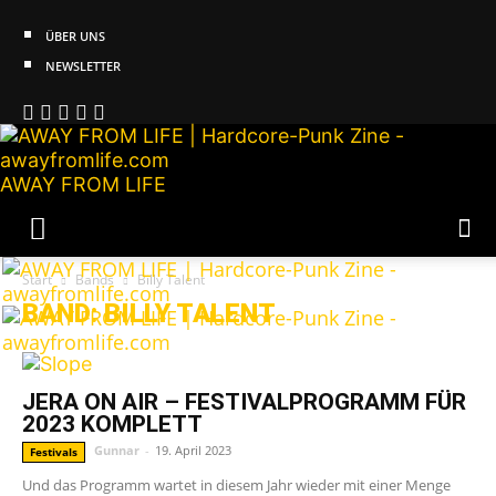
ÜBER UNS
NEWSLETTER
AWAY FROM LIFE
Start
Bands
Billy Talent
BAND: BILLY TALENT
JERA ON AIR – FESTIVALPROGRAMM FÜR
2023 KOMPLETT
Gunnar
-
19. April 2023
Festivals
Und das Programm wartet in diesem Jahr wieder mit einer Menge