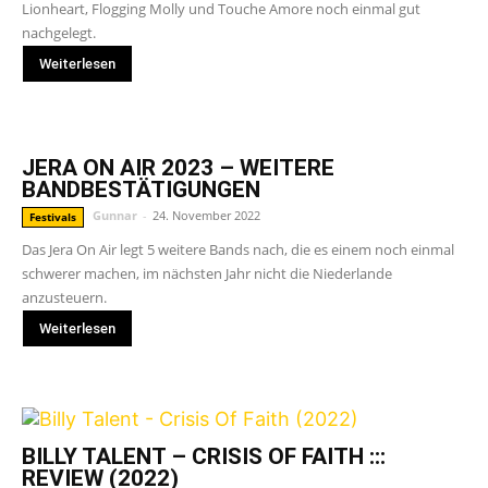
Lionheart, Flogging Molly und Touche Amore noch einmal gut
nachgelegt.
Weiterlesen
JERA ON AIR 2023 – WEITERE
BANDBESTÄTIGUNGEN
Gunnar
-
24. November 2022
Festivals
Das Jera On Air legt 5 weitere Bands nach, die es einem noch einmal
schwerer machen, im nächsten Jahr nicht die Niederlande
anzusteuern.
Weiterlesen
BILLY TALENT – CRISIS OF FAITH :::
REVIEW (2022)