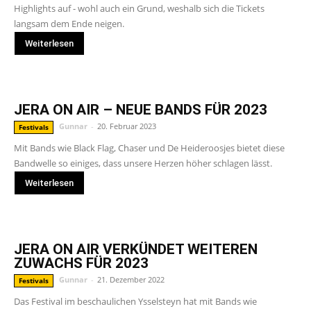
Highlights auf - wohl auch ein Grund, weshalb sich die Tickets
langsam dem Ende neigen.
Weiterlesen
JERA ON AIR – NEUE BANDS FÜR 2023
Gunnar
-
20. Februar 2023
Festivals
Mit Bands wie Black Flag, Chaser und De Heideroosjes bietet diese
Bandwelle so einiges, dass unsere Herzen höher schlagen lässt.
Weiterlesen
JERA ON AIR VERKÜNDET WEITEREN
ZUWACHS FÜR 2023
Gunnar
-
21. Dezember 2022
Festivals
Das Festival im beschaulichen Ysselsteyn hat mit Bands wie