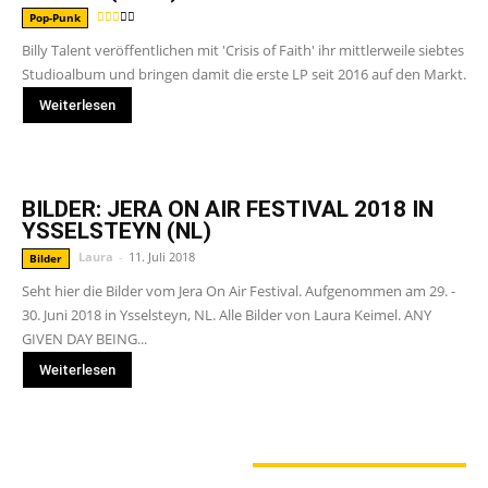
Pop-Punk
Billy Talent veröffentlichen mit 'Crisis of Faith' ihr mittlerweile siebtes
Studioalbum und bringen damit die erste LP seit 2016 auf den Markt.
Weiterlesen
BILDER: JERA ON AIR FESTIVAL 2018 IN
YSSELSTEYN (NL)
Laura
-
11. Juli 2018
Bilder
Seht hier die Bilder vom Jera On Air Festival. Aufgenommen am 29. -
30. Juni 2018 in Ysselsteyn, NL. Alle Bilder von Laura Keimel. ANY
GIVEN DAY BEING...
Weiterlesen
GERADE ANGESAGT