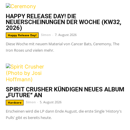
HAPPY RELEASE DAY! DIE
NEUERSCHEINUNGEN DER WOCHE (KW32,
2026)
Simon
-
7. August 2026
Happy Release Day!
Diese Woche mit neuem Material von Cancer Bats, Ceremony, The
Iron Roses und vielen mehr.
SPIRIT CRUSHER KÜNDIGEN NEUES ALBUM
„FUTURE“ AN
Simon
-
5. August 2026
Hardcore
Erscheinen wird die LP dann Ende August, die erste Single 'History's
Pulls' gibt es bereits heute.