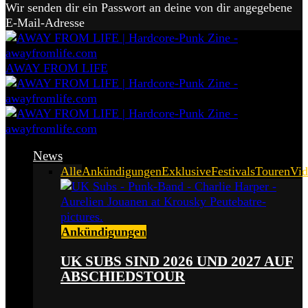
Wir senden dir ein Passwort an deine von dir angegebene
E-Mail-Adresse
AWAY FROM LIFE
News
Alle
Ankündigungen
Exklusive
Festivals
Touren
Vid
Ankündigungen
UK SUBS SIND 2026 UND 2027 AUF
ABSCHIEDSTOUR