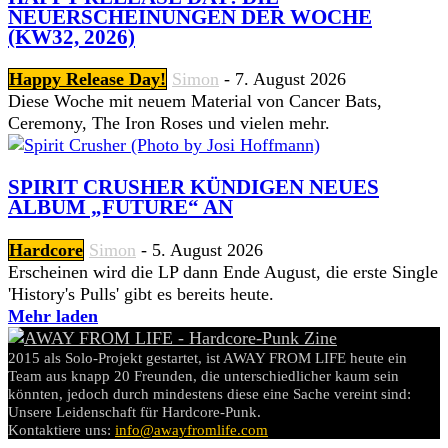
NEUERSCHEINUNGEN DER WOCHE
(KW32, 2026)
Happy Release Day!
Simon
-
7. August 2026
Diese Woche mit neuem Material von Cancer Bats,
Ceremony, The Iron Roses und vielen mehr.
SPIRIT CRUSHER KÜNDIGEN NEUES
ALBUM „FUTURE“ AN
Hardcore
Simon
-
5. August 2026
Erscheinen wird die LP dann Ende August, die erste Single
'History's Pulls' gibt es bereits heute.
Mehr laden
2015 als Solo-Projekt gestartet, ist AWAY FROM LIFE heute ein
Team aus knapp 20 Freunden, die unterschiedlicher kaum sein
könnten, jedoch durch mindestens diese eine Sache vereint sind:
Unsere Leidenschaft für Hardcore-Punk.
Kontaktiere uns:
info@awayfromlife.com