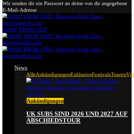
Wir senden dir ein Passwort an deine von dir angegebene
E-Mail-Adresse
AWAY FROM LIFE
News
Alle
Ankündigungen
Exklusive
Festivals
Touren
Vid
Ankündigungen
UK SUBS SIND 2026 UND 2027 AUF
ABSCHIEDSTOUR