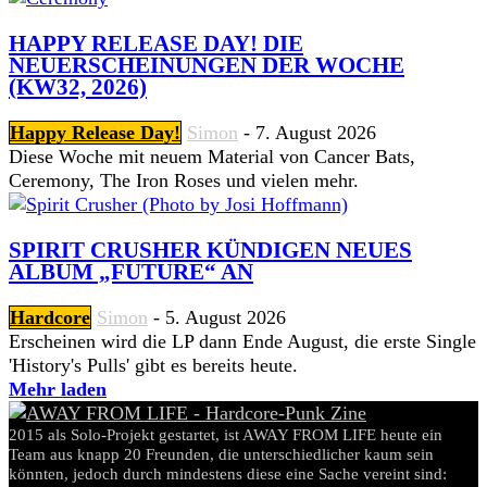
HAPPY RELEASE DAY! DIE
NEUERSCHEINUNGEN DER WOCHE
(KW32, 2026)
Happy Release Day!
Simon
-
7. August 2026
Diese Woche mit neuem Material von Cancer Bats,
Ceremony, The Iron Roses und vielen mehr.
SPIRIT CRUSHER KÜNDIGEN NEUES
ALBUM „FUTURE“ AN
Hardcore
Simon
-
5. August 2026
Erscheinen wird die LP dann Ende August, die erste Single
'History's Pulls' gibt es bereits heute.
Mehr laden
2015 als Solo-Projekt gestartet, ist AWAY FROM LIFE heute ein
Team aus knapp 20 Freunden, die unterschiedlicher kaum sein
könnten, jedoch durch mindestens diese eine Sache vereint sind: