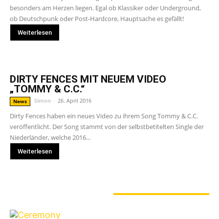
besonders am Herzen liegen. Egal ob Klassiker oder Underground,
ob Deutschpunk oder Post-Hardcore, Hauptsache es gefällt!
Weiterlesen
DIRTY FENCES MIT NEUEM VIDEO
„TOMMY & C.C.“
Simon
-
26. April 2016
News
Dirty Fences haben ein neues Video zu ihrem Song Tommy & C.C.
veröffentlicht. Der Song stammt von der selbstbetitelten Single der
Niederländer, welche 2016...
Weiterlesen
GERADE ANGESAGT