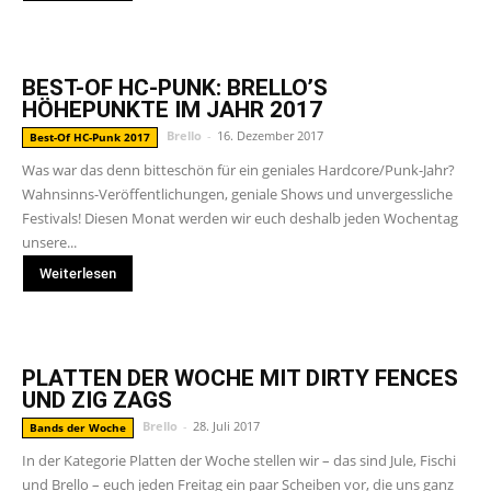
BEST-OF HC-PUNK: BRELLO’S
HÖHEPUNKTE IM JAHR 2017
Brello
-
16. Dezember 2017
Best-Of HC-Punk 2017
Was war das denn bitteschön für ein geniales Hardcore/Punk-Jahr?
Wahnsinns-Veröffentlichungen, geniale Shows und unvergessliche
Festivals! Diesen Monat werden wir euch deshalb jeden Wochentag
unsere...
Weiterlesen
PLATTEN DER WOCHE MIT DIRTY FENCES
UND ZIG ZAGS
Brello
-
28. Juli 2017
Bands der Woche
In der Kategorie Platten der Woche stellen wir – das sind Jule, Fischi
und Brello – euch jeden Freitag ein paar Scheiben vor, die uns ganz