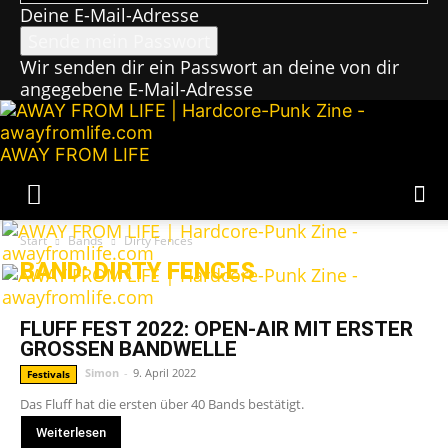
Deine E-Mail-Adresse
Wir senden dir ein Passwort an deine von dir
angegebene E-Mail-Adresse
AWAY FROM LIFE
Start
Bands
Dirty Fences
BAND: DIRTY FENCES
FLUFF FEST 2022: OPEN-AIR MIT ERSTER
GROSSEN BANDWELLE
Simon
-
9. April 2022
Festivals
Das Fluff hat die ersten über 40 Bands bestätigt.
Weiterlesen