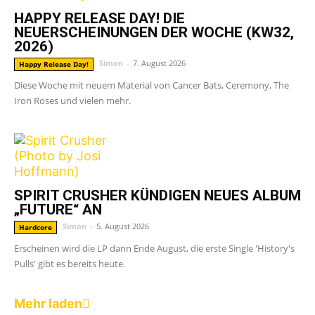
HAPPY RELEASE DAY! DIE
NEUERSCHEINUNGEN DER WOCHE (KW32,
2026)
Simon
-
7. August 2026
Happy Release Day!
Diese Woche mit neuem Material von Cancer Bats, Ceremony, The
Iron Roses und vielen mehr.
SPIRIT CRUSHER KÜNDIGEN NEUES ALBUM
„FUTURE“ AN
Simon
-
5. August 2026
Hardcore
Erscheinen wird die LP dann Ende August, die erste Single 'History's
Pulls' gibt es bereits heute.
Mehr laden