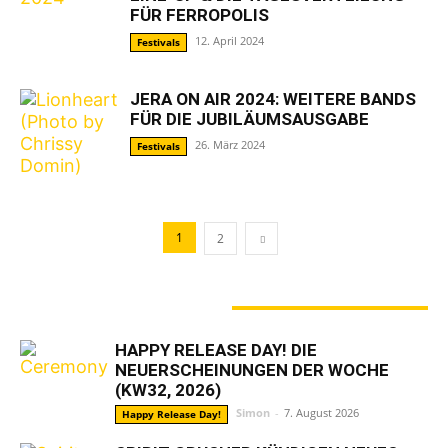
FÜR FERROPOLIS
12. April 2024
Festivals
JERA ON AIR 2024: WEITERE BANDS
FÜR DIE JUBILÄUMSAUSGABE
26. März 2024
Festivals
1
2
GERADE ANGESAGT
HAPPY RELEASE DAY! DIE
NEUERSCHEINUNGEN DER WOCHE
(KW32, 2026)
Simon
-
7. August 2026
Happy Release Day!