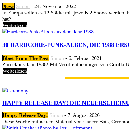
News
Simon
-
24. November 2022
In Europa sollen es 12 Städte mit jeweils 2 Shows werden,
hat?
Weiterlesen
30 HARDCORE-PUNK-ALBEN, DIE 1988 ER
Blast From The Past
Simon
-
6. Februar 2021
Zurück ins Jahr 1988! Mit Veröffentlichungen von Gorilla Bi
Weiterlesen
GERADE ANGESAGT
HAPPY RELEASE DAY! DIE NEUERSCHEINU
Happy Release Day!
Simon
-
7. August 2026
Diese Woche mit neuem Material von Cancer Bats, Ceremon