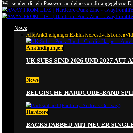
Wir senden dir ein Passwort an deine von dir angegebene E
News
Alle
Ankündigungen
Exklusive
Festivals
Touren
Vid
Ankündigungen
UK SUBS SIND 2026 UND 2027 AUF
News
BELGISCHE HARDCORE-BAND SPI
Hardcore
BACKSTABBED MIT NEUER SINGLE