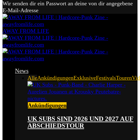
Wir senden dir ein Passwort an deine von dir angegebene
E-Mail-Adresse
AWAY FROM LIFE
News
Alle
Ankündigungen
Exklusive
Festivals
Touren
Vid
Ankündigungen
UK SUBS SIND 2026 UND 2027 AUF
ABSCHIEDSTOUR