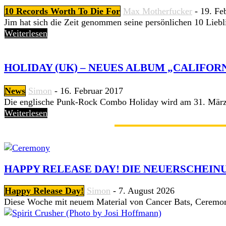
10 Records Worth To Die For
Max Motherfucker
-
19. Fe
Jim hat sich die Zeit genommen seine persönlichen 10 Liebli
Weiterlesen
HOLIDAY (UK) – NEUES ALBUM „CALIFOR
News
Simon
-
16. Februar 2017
Die englische Punk-Rock Combo Holiday wird am 31. März ei
Weiterlesen
GERADE ANGESAGT
HAPPY RELEASE DAY! DIE NEUERSCHEINU
Happy Release Day!
Simon
-
7. August 2026
Diese Woche mit neuem Material von Cancer Bats, Ceremon