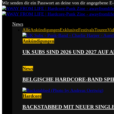
Wir senden dir ein Passwort an deine von dir angegebene E
News
Alle
Ankündigungen
Exklusive
Festivals
Touren
Vid
Ankündigungen
UK SUBS SIND 2026 UND 2027 AUF
News
BELGISCHE HARDCORE-BAND SPI
Hardcore
BACKSTABBED MIT NEUER SINGLE