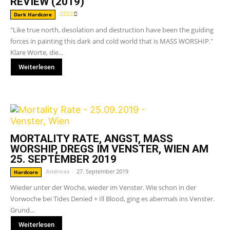
REVIEW (2019)
Dark Hardcore
"Like true north, desolation and destruction have been the guiding
forces in painting this dark and cold world that is MASS WORSHIP."
Klare Worte, die...
Weiterlesen
MORTALITY RATE, ANGST, MASS
WORSHIP, DREGS IM VENSTER, WIEN AM
25. SEPTEMBER 2019
Andreas
-
27. September 2019
Hardcore
Wieder unter der Woche, wieder im Venster. Wie schon in der
Vorwoche bei Tides Denied + Ill Blood, ging es abermals ins Venster.
Grund...
Weiterlesen