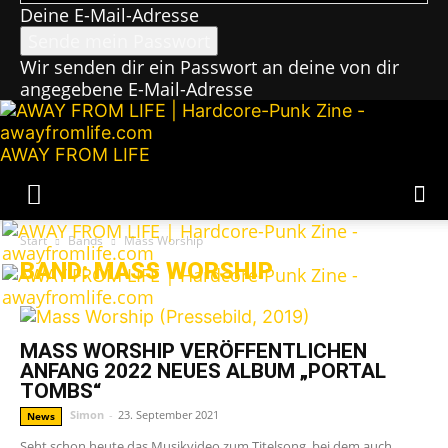
Deine E-Mail-Adresse
Wir senden dir ein Passwort an deine von dir
angegebene E-Mail-Adresse
AWAY FROM LIFE
Start
Bands
Mass Worship
BAND: MASS WORSHIP
MASS WORSHIP VERÖFFENTLICHEN
ANFANG 2022 NEUES ALBUM „PORTAL
TOMBS“
Simon
-
23. September 2021
News
Seht schon heute das Musikvideo zum Titelsong, bei dem auch