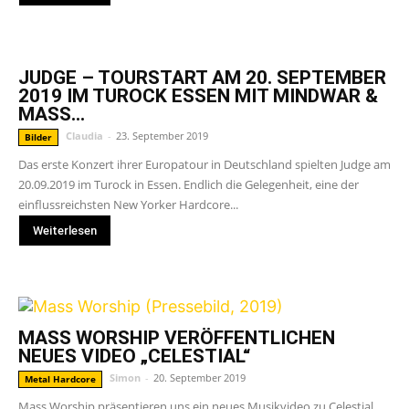
JUDGE – TOURSTART AM 20. SEPTEMBER
2019 IM TUROCK ESSEN MIT MINDWAR &
MASS...
Claudia
-
23. September 2019
Bilder
Das erste Konzert ihrer Europatour in Deutschland spielten Judge am
20.09.2019 im Turock in Essen. Endlich die Gelegenheit, eine der
einflussreichsten New Yorker Hardcore...
Weiterlesen
MASS WORSHIP VERÖFFENTLICHEN
NEUES VIDEO „CELESTIAL“
Simon
-
20. September 2019
Metal Hardcore
Mass Worship präsentieren uns ein neues Musikvideo zu Celestial.