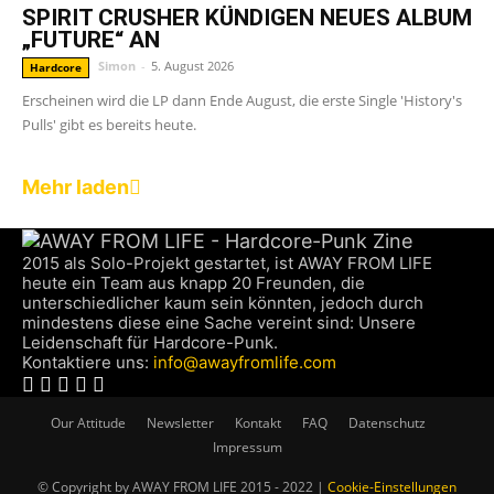
SPIRIT CRUSHER KÜNDIGEN NEUES ALBUM
„FUTURE“ AN
Simon
-
5. August 2026
Hardcore
Erscheinen wird die LP dann Ende August, die erste Single 'History's
Pulls' gibt es bereits heute.
Mehr laden
2015 als Solo-Projekt gestartet, ist AWAY FROM LIFE
heute ein Team aus knapp 20 Freunden, die
unterschiedlicher kaum sein könnten, jedoch durch
mindestens diese eine Sache vereint sind: Unsere
Leidenschaft für Hardcore-Punk.
Kontaktiere uns:
info@awayfromlife.com
Our Attitude
Newsletter
Kontakt
FAQ
Datenschutz
Impressum
© Copyright by AWAY FROM LIFE 2015 - 2022 |
Cookie-Einstellungen