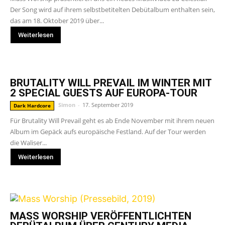
Der Song wird auf ihrem selbstbetitelten Debütalbum enthalten sein,
das am 18. Oktober 2019 über...
Weiterlesen
BRUTALITY WILL PREVAIL IM WINTER MIT
2 SPECIAL GUESTS AUF EUROPA-TOUR
Simon
-
17. September 2019
Dark Hardcore
Für Brutality Will Prevail geht es ab Ende November mit ihrem neuen
Album im Gepäck aufs europäische Festland. Auf der Tour werden
die Waliser...
Weiterlesen
MASS WORSHIP VERÖFFENTLICHTEN