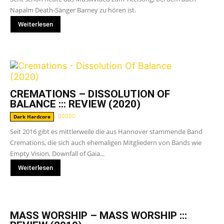
Napalm Death-Sänger Barney zu hören ist.
Weiterlesen
CREMATIONS – DISSOLUTION OF
BALANCE ::: REVIEW (2020)
Dark Hardcore
Seit 2016 gibt es mittlerweile die aus Hannover stammende Band
Cremations, die sich auch ehemaligen Mitgliedern von Bands wie
Empty Vision, Downfall of Gaia...
Weiterlesen
MASS WORSHIP – MASS WORSHIP :::