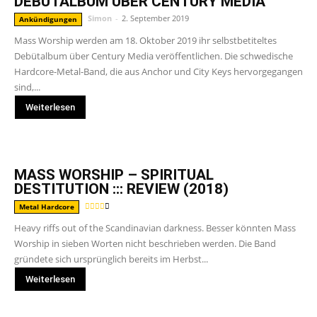
DEBÜTALBUM ÜBER CENTURY MEDIA
Simon
-
2. September 2019
Ankündigungen
Mass Worship werden am 18. Oktober 2019 ihr selbstbetiteltes
Debütalbum über Century Media veröffentlichen. Die schwedische
Hardcore-Metal-Band, die aus Anchor und City Keys hervorgegangen
sind,...
Weiterlesen
MASS WORSHIP – SPIRITUAL
DESTITUTION ::: REVIEW (2018)
Metal Hardcore
Heavy riffs out of the Scandinavian darkness. Besser könnten Mass
Worship in sieben Worten nicht beschrieben werden. Die Band
gründete sich ursprünglich bereits im Herbst...
Weiterlesen