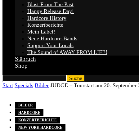
Blast From The Past
Happy Release Day!
Hardcore History
Konzertberichte
Mein Label!
Neue Hardcore-Bands
Support Your Locals
The Sound of AWAY FROM LIFE!
Stäbruch
Shop
Start
Specials
Bilder
JUDGE – Tourstart am 20. September
BILDER
HARDCORE
KONZERTBERICHTE
NEW YORK HARDCORE