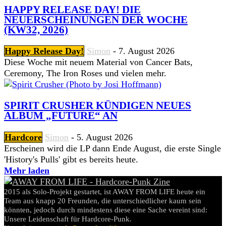
HAPPY RELEASE DAY! DIE
NEUERSCHEINUNGEN DER WOCHE
(KW32, 2026)
Happy Release Day!
Simon
-
7. August 2026
Diese Woche mit neuem Material von Cancer Bats,
Ceremony, The Iron Roses und vielen mehr.
SPIRIT CRUSHER KÜNDIGEN NEUES
ALBUM „FUTURE“ AN
Hardcore
Simon
-
5. August 2026
Erscheinen wird die LP dann Ende August, die erste Single
'History's Pulls' gibt es bereits heute.
Mehr laden
2015 als Solo-Projekt gestartet, ist AWAY FROM LIFE heute ein
Team aus knapp 20 Freunden, die unterschiedlicher kaum sein
könnten, jedoch durch mindestens diese eine Sache vereint sind:
Unsere Leidenschaft für Hardcore-Punk.