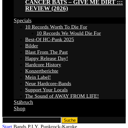
CANCER BATS – GIVE ME DIRT :::
REVIEW (2026)
Specials
10 Records Worth To Die For
10 Records We Would Die For
Best-Of HC-Punk 2025
Bilder
Blast From The Past
Happy Release Day!
Hardcore History
Konzertberichte
Mein Label!
Neue Hardcore-Bands
Support Your Locals
The Sound of AWAY FROM LIFE!
Stäbruch
Shop
Start
Bands
P.I.Y. Punkrock-Karoke