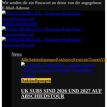
Wir senden dir ein Passwort an deine von dir angegebene
E-Mail-Adresse
AWAY FROM LIFE
News
Alle
Ankündigungen
Exklusive
Festivals
Touren
Vid
Ankündigungen
UK SUBS SIND 2026 UND 2027 AUF
ABSCHIEDSTOUR