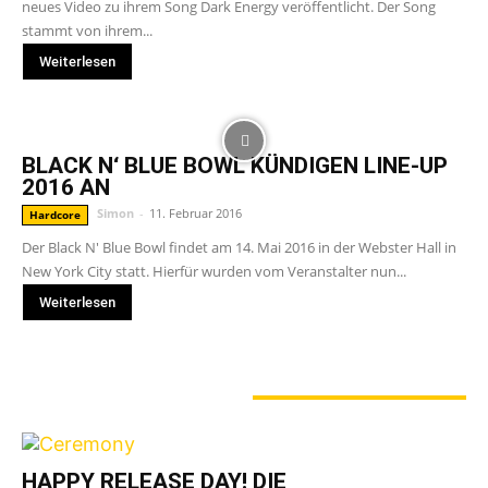
neues Video zu ihrem Song Dark Energy veröffentlicht. Der Song
stammt von ihrem...
Weiterlesen
BLACK N‘ BLUE BOWL KÜNDIGEN LINE-UP
2016 AN
Simon
-
11. Februar 2016
Hardcore
Der Black N' Blue Bowl findet am 14. Mai 2016 in der Webster Hall in
New York City statt. Hierfür wurden vom Veranstalter nun...
Weiterlesen
GERADE ANGESAGT
HAPPY RELEASE DAY! DIE