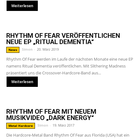
Weiterlesen
RHYTHM OF FEAR VERÖFFENTLICHEN
NEUE EP „RITUAL DEMENTIA“
Simon
-
20. März 2019
News
Rhythm Of Fear werden im Laufe der nächsten Monate eine neue EP
namens Ritual Dementia veröffentlichen. Mit Slithering Madness
präsentiert uns die Crossover-Hardcore-Band aus...
Weiterlesen
RHYTHM OF FEAR MIT NEUEM
MUSIKVIDEO „DARK ENERGY“
Simon
-
19. März 2017
Metal Hardcore
Die Hardcore-Metal Band Rhythm Of Fear aus Florida (USA) hat ein