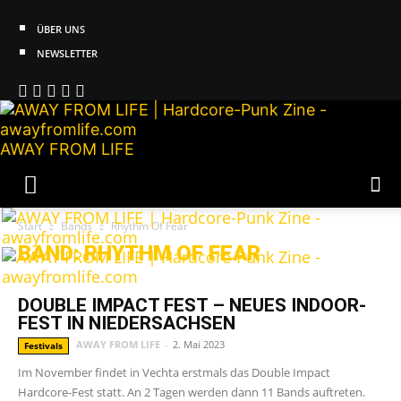
ÜBER UNS
NEWSLETTER
AWAY FROM LIFE
Start
Bands
Rhythm Of Fear
BAND: RHYTHM OF FEAR
DOUBLE IMPACT FEST – NEUES INDOOR-
FEST IN NIEDERSACHSEN
AWAY FROM LIFE
-
2. Mai 2023
Festivals
Im November findet in Vechta erstmals das Double Impact
Hardcore-Fest statt. An 2 Tagen werden dann 11 Bands auftreten.