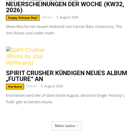
NEUERSCHEINUNGEN DER WOCHE (KW32,
2026)
Simon
-
7. August 2026
Happy Release Day!
Diese Woche mit neuem Material von Cancer Bats, Ceremony, The
Iron Roses und vielen mehr.
SPIRIT CRUSHER KÜNDIGEN NEUES ALBUM
„FUTURE“ AN
Simon
-
5. August 2026
Hardcore
Erscheinen wird die LP dann Ende August, die erste Single 'History's
Pulls' gibt es bereits heute.
Mehr laden