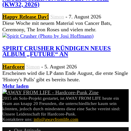
(KW32, 2026)
Happy Release Day!
Simon
-
7. August 2026
Diese Woche mit neuem Material von Cancer Bats,
Ceremony, The Iron Roses und vielen mehr.
SPIRIT CRUSHER KÜNDIGEN NEUES
ALBUM „FUTURE“ AN
Hardcore
Simon
-
5. August 2026
Erscheinen wird die LP dann Ende August, die erste Single
'History's Pulls' gibt es bereits heute.
Mehr laden
2015 als Solo-Projekt gestartet, ist AWAY FROM LIFE heute ein
Team aus knapp 20 Freunden, die unterschiedlicher kaum sein
könnten, jedoch durch mindestens diese eine Sache vereint sind:
Unsere Leidenschaft für Hardcore-Punk.
Kontaktiere uns:
info@awayfromlife.com
Our Attitude