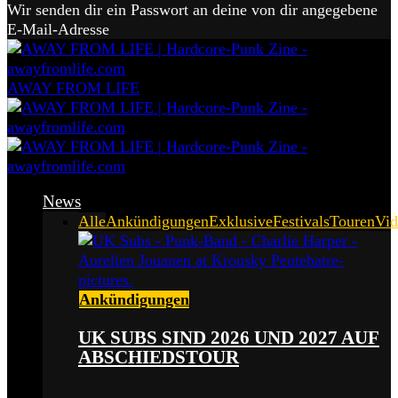
Wir senden dir ein Passwort an deine von dir angegebene
E-Mail-Adresse
AWAY FROM LIFE
News
Alle
Ankündigungen
Exklusive
Festivals
Touren
Vid
Ankündigungen
UK SUBS SIND 2026 UND 2027 AUF
ABSCHIEDSTOUR