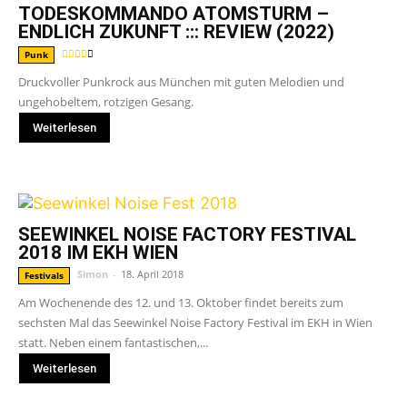
TODESKOMMANDO ATOMSTURM –
ENDLICH ZUKUNFT ::: REVIEW (2022)
Punk
Druckvoller Punkrock aus München mit guten Melodien und
ungehobeltem, rotzigen Gesang.
Weiterlesen
SEEWINKEL NOISE FACTORY FESTIVAL
2018 IM EKH WIEN
Simon
-
18. April 2018
Festivals
Am Wochenende des 12. und 13. Oktober findet bereits zum
sechsten Mal das Seewinkel Noise Factory Festival im EKH in Wien
statt. Neben einem fantastischen,...
Weiterlesen