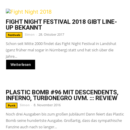
FIGHT NIGHT FESTIVAL 2018 GIBT LINE-
UP BEKANNT
Simon
-
28. Oktober 2017
Festivals
Schon seit Mitte 2000 findet das Fight Night Festival in Landshut
(ganz früher mal sogar in Nürnberg) statt und hat sich über die
Jahre...
Weiterlesen
PLASTIC BOMB #96 MIT DESCENDENTS,
INFERNO, TURBONEGRO UVM. ::: REVIEW
Simon
-
8. November 2016
Punk
Noch drei Ausgaben bis zum großen Jubiläum! Dann feiert das Plastic
Bomb seine hundertste Ausgabe. Großartig, dass das sympathische
Fanzine auch nach so langer...