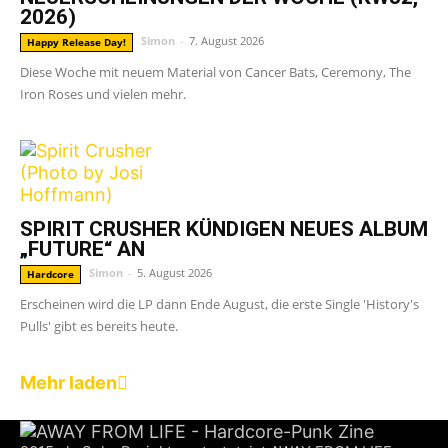
2026)
Simon
-
7. August 2026
Happy Release Day!
Diese Woche mit neuem Material von Cancer Bats, Ceremony, The
Iron Roses und vielen mehr.
SPIRIT CRUSHER KÜNDIGEN NEUES ALBUM
„FUTURE“ AN
Simon
-
5. August 2026
Hardcore
Erscheinen wird die LP dann Ende August, die erste Single 'History's
Pulls' gibt es bereits heute.
Mehr laden