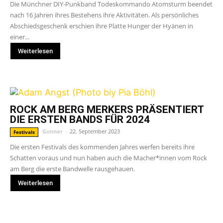
Die Münchner DIY-Punkband Todeskommando Atomsturm beendet
nach 16 Jahren ihres Bestehens ihre Aktivitäten. Als persönliches
Abschiedsgeschenk erschien ihre Platte Hunger der Hyänen in
einer...
Weiterlesen
ROCK AM BERG MERKERS PRÄSENTIERT
DIE ERSTEN BANDS FÜR 2024
Gunnar
-
22. September 2023
Festivals
Die ersten Festivals des kommenden Jahres werfen bereits ihre
Schatten voraus und nun haben auch die Macher*innen vom Rock
am Berg die erste Bandwelle rausgehauen.
Weiterlesen