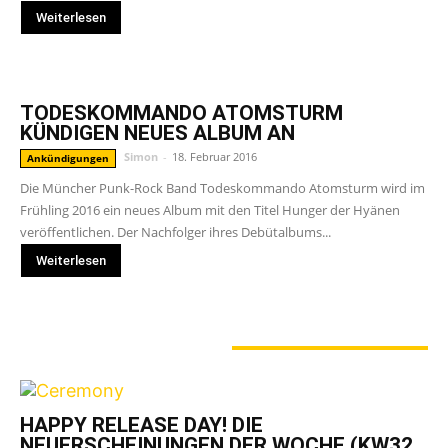
Weiterlesen
TODESKOMMANDO ATOMSTURM
KÜNDIGEN NEUES ALBUM AN
Simon
-
18. Februar 2016
Ankündigungen
Die Müncher Punk-Rock Band Todeskommando Atomsturm wird im
Frühling 2016 ein neues Album mit den Titel Hunger der Hyänen
veröffentlichen. Der Nachfolger ihres Debütalbums...
Weiterlesen
GERADE ANGESAGT
HAPPY RELEASE DAY! DIE
NEUERSCHEINUNGEN DER WOCHE (KW32,