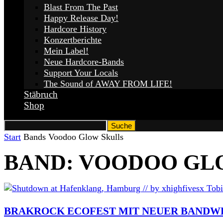
Blast From The Past
Happy Release Day!
Hardcore History
Konzertberichte
Mein Label!
Neue Hardcore-Bands
Support Your Locals
The Sound of AWAY FROM LIFE!
Stäbruch
Shop
Start
Bands
Voodoo Glow Skulls
BAND: VOODOO GL
BRAKROCK ECOFEST MIT NEUER BANDWE