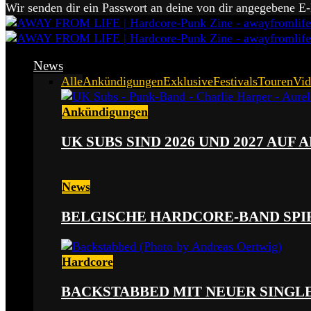
Wir senden dir ein Passwort an deine von dir angegebene E
News
Alle
Ankündigungen
Exklusive
Festivals
Touren
Vid
Ankündigungen
UK SUBS SIND 2026 UND 2027 AUF
News
BELGISCHE HARDCORE-BAND SPI
Hardcore
BACKSTABBED MIT NEUER SINGLE