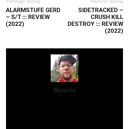
Vorheriger Beitrag
Nächster Beitrag
ALARMSTUFE GERD
SIDETRACKED –
– S/T ::: REVIEW
CRUSH KILL
(2022)
DESTROY ::: REVIEW
(2022)
Bennie
Mein Name ist Bennie und ich bin seit über 20
Jahren im Bereich Musikjpournalismus unterwegs.
Habe schon früher bei onlinezines wie
allschools.de oder in-your-face.de geschrieben
und bin auch im Printsektor beim Ox-Fanzine als
Journalist am Start. Musikalisch sehr breit