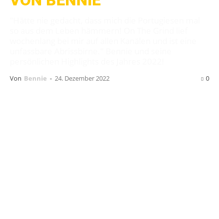
VON BENNIE
"Hätte nie gedacht, dass mich die Portugiesen mal
so aus dem Leben hämmern! On The Grind lief
wochenlang bei mir auf allen Kanälen und ist eine
unfassbare Abrissbirne." Bennie und seine
persönlichen Highlights des Jahres 2022!
Von
Bennie
-
24. Dezember 2022
0
Moin liebe Freundinen und Freunde des
geflegten Gedresches! 2022 war für mich seit
langem das beste Jahr hinsichtlich Shows und
Festivals. Es gab unfassbare Alben und
grandiose Enttäuschungen. Trotzdem
Megading, dieses 2022!