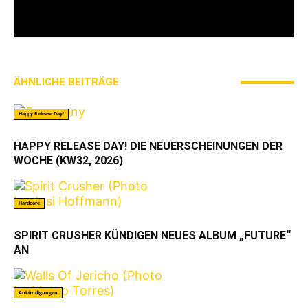
gefächert, von ANTHRAX über NASTY bis hin zu
SOCIAL DISTORTION.
ÄHNLICHE BEITRÄGE
MEHR VOM AUTOR
Happy Release Day!
HAPPY RELEASE DAY! DIE NEUERSCHEINUNGEN DER
WOCHE (KW32, 2026)
Hardcore
SPIRIT CRUSHER KÜNDIGEN NEUES ALBUM „FUTURE“
AN
Ankündigungen