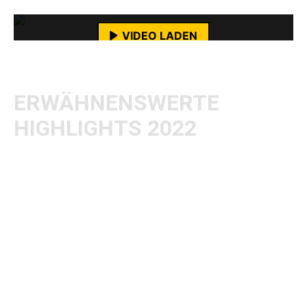
Mehr erfahren
VIDEO LADEN
YouTube-Inhalte immer entsperren
ERWÄHNENSWERTE
HIGHLIGHTS 2022
In diesem Jahr hab ich so ungefähr alles
gesehen, was ich sehen wollte. Highlights
waren dabei u.a. der Auftritt von
Heaven Shall
Burn
im Turock in Essen. Wann kann man eine
derart große Kapelle mal so nah erleben.
Trotzdem fand ich die Kooperation mit meinen
AWAY FROM LIFE-Kolleg/innen Tobias, Sven
und Claudia überragend! Bitte mehr davon, es