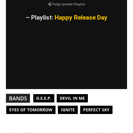
🎧 Folgt unserer Playlist
– Playlist:
Happy Release Day
BANDS
D.E.E.P.
DEVIL IN ME
EYES OF TOMORROW
IGNITE
PERFECT SKY