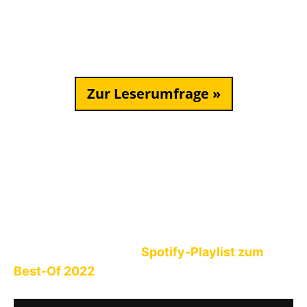
Antworten Gutes tun. Für jede abgeschickte
Umfrage spenden wir 1,- € an
Mission Lifeline
.
Also los:
Zur Leserumfrage »
Die Ergebnisse der Umfrage stellen wir Euch
dann im Januar 2023 vor. Wir sind gespannt auf
Eure Antworten und wünschen Euch schon mal
besinnliche Feiertage mit Euren Liebsten und
einen guten Start ins neue Jahr!
PS:
Folgt hier unserer
Spotify-Playlist zum
Best-Of 2022
.