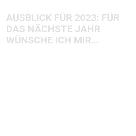
AUSBLICK FÜR 2023: FÜR
DAS NÄCHSTE JAHR
WÜNSCHE ICH MIR…
Als ich letztes Jahr schrieb, dass ich meine
absoluten Punkhelden
Social Distortion
und
auch
Hatebreed
lange nicht mehr gesehen
habe, kann nun Ersteres gestrichen werden.
Jamy kommt mit seinen Jungs aber definitiv
dieses Jahr. Und ich wünsche mir ein neues
Metallica
-Album. Einfach nur zum Ablästern,
aber hoffentlich zum Staunen.
„Hätte nie gedacht, dass mich die Portugiesen