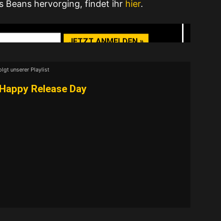
s Beans hervorging, findet ihr
hier
.
elease- & Show-Radar
olgt unserer Playlist
VIDEO LADEN
Happy Release Day
nhalte immer entsperren