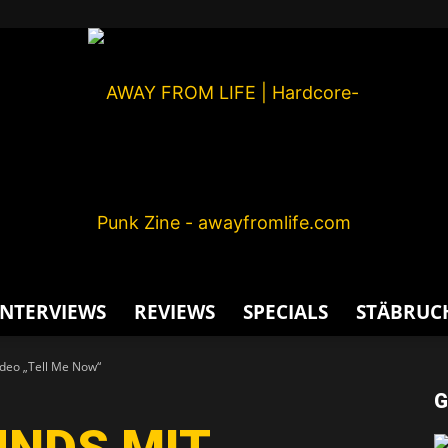
INTERVIEWS
REVIEWS
SPECIALS
STÄBRUC
AWAY
eo „Tell Me Now“
G