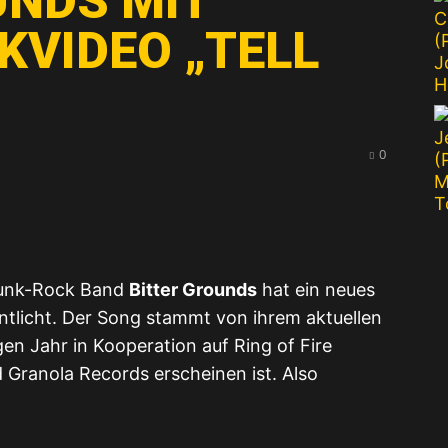
UNDS MIT
KVIDEO „TELL
FROM
0
LIFE
 Punk-Rock Band
Bitter Grounds
hat ein neues
ntlicht. Der Song stammt von ihrem aktuellen
rst du die Datenschutzerklärung von YouTube.
en Jahr in Kooperation auf Ring of Fire
ehr erfahren
Granola Records erscheinen ist. Also
nser Newsletter