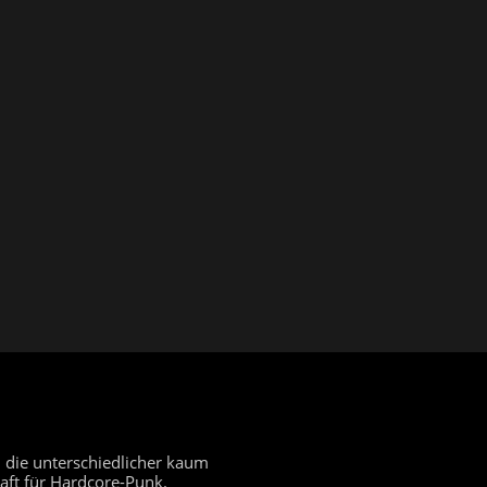
 die unterschiedlicher kaum
aft für Hardcore-Punk.