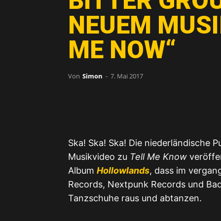
BITTER GRO
NEUEM MUSI
ME NOW“
Von
Simon
-
7. Mai 2017
Ska! Ska! Ska! Die niederländische
Musikvideo zu
Tell Me Know
veröffe
Mit dem Laden des Videos akzeptie
Album
Hollowlands
, dass im vergang
M
Records, Nextpunk Records und Bad 
Tanzschuhe raus und abtanzen.
✉️ U