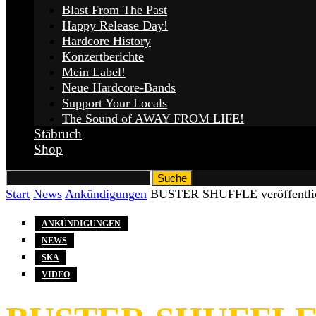
Blast From The Past
Happy Release Day!
Hardcore History
Konzertberichte
Mein Label!
Neue Hardcore-Bands
Support Your Locals
The Sound of AWAY FROM LIFE!
Stäbruch
Shop
Start
News
Ankündigungen
BUSTER SHUFFLE veröffentlich
ANKÜNDIGUNGEN
NEWS
SKA
VIDEO