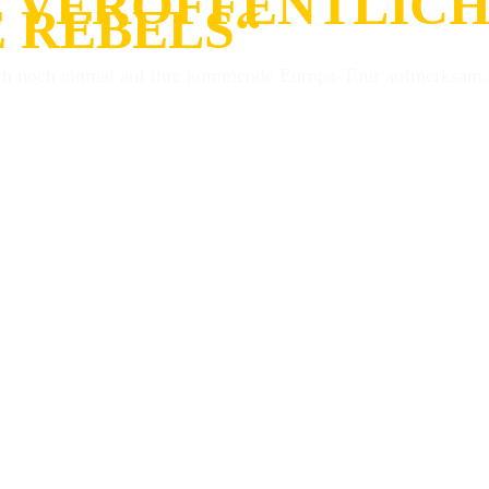
 VERÖFFENTLICH
 REBELS“
ch noch einmal auf ihre kommende Europa-Tour aufmerksam.
nun mit einem neuen Release in die Plattenregale zurück. Da
habe: