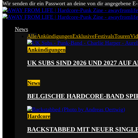
Wir senden dir ein Passwort an deine von dir angegebene E
News
Alle
Ankündigungen
Exklusive
Festivals
Touren
Vid
Ankündigungen
UK SUBS SIND 2026 UND 2027 AUF
News
BELGISCHE HARDCORE-BAND SPI
Hardcore
BACKSTABBED MIT NEUER SINGLE