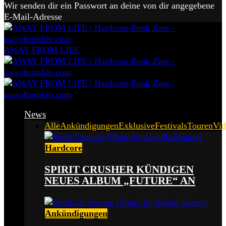
Wir senden dir ein Passwort an deine von dir angegebene
E-Mail-Adresse
AWAY FROM LIFE
News
Alle
Ankündigungen
Exklusive
Festivals
Touren
Vid
Hardcore
SPIRIT CRUSHER KÜNDIGEN
NEUES ALBUM „FUTURE“ AN
Ankündigungen