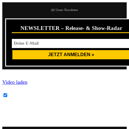
✉️ Unser Newsletter
NEWSLETTER – Release- & Show-Radar
Video laden
YouTube-Inhalte immer entsperren
Knowledge Of The Wicked
wird ab dem 24.8.2018
erhältlich sein.