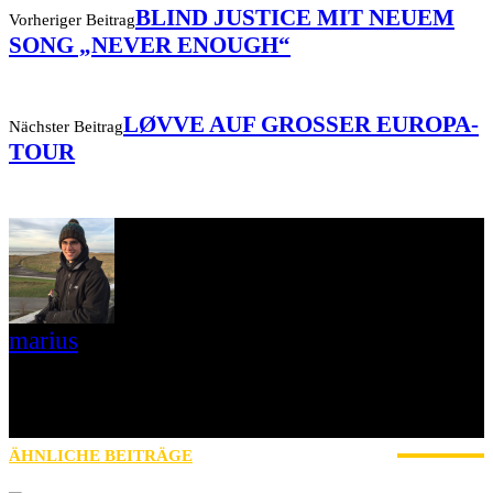
BLIND JUSTICE MIT NEUEM
Vorheriger Beitrag
SONG „NEVER ENOUGH“
LØVVE AUF GROSSER EUROPA-T
Nächster Beitrag
OUR
marius
Ich bin Marius und seit 2018 bei AWAY FROM LIFE. Hier kann ich
zwei Leidenschaften verbinden: Musik und Schreiben. Mir geht es
darum der Musik etwas wiederzugeben, nachdem sie immer für mich
da war.
ÄHNLICHE BEITRÄGE
MEHR VOM AUTOR