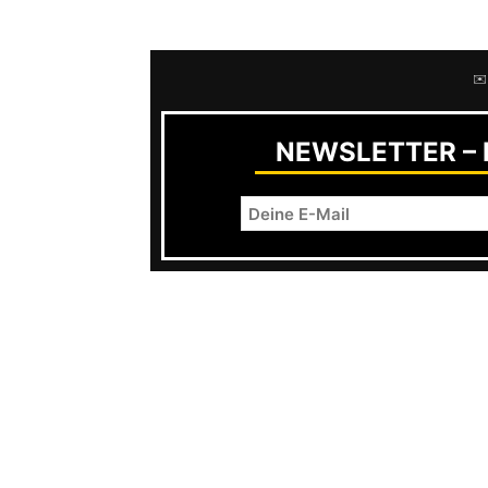
sympathisch finden.
✉️
NEWSLETTER – R
Auch hinsichtlich der Kreativität ze
große Schaffensfreude. Aber die Ba
kein Doppelalbum sonder zwei einze
vorhandenen Material zu machen.
Und dann natürlich entsteht mit eine