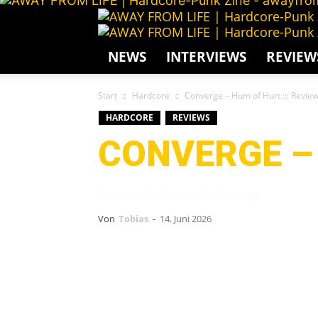
NEWS
INTERVIEWS
REVIEW
Start
Hardcore
Converge – Hum of Hurt ::: Revie
HARDCORE
REVIEWS
CONVERGE – 
Katharsisch, chaotisch, Converge
Von
Tobias
-
14. Juni 2026