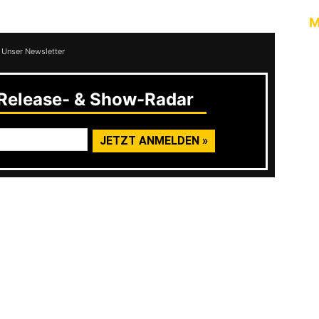
M
 Unser Newsletter
elease- & Show-Radar
igt eine zweite Veröffentlichung eine durchaus
nd hat sich auch ganz bewusst entschieden,
lne Platten von 31 und 34 Minuten aus dem
r so zeitnahen weiteren Veröffentlichung ein