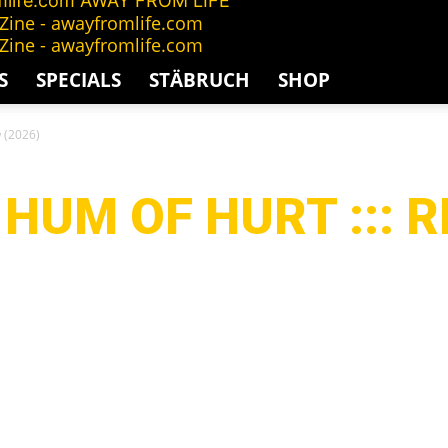
AWAY FROM LIFE
S
SPECIALS
STÄBRUCH
SHOP
w (2026)
HUM OF HURT ::: R
G