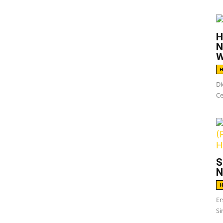
chend eine News ins Postfach:
Converge
H
N
urt
an. Abgesehen von der offensichtlichen
W
h in mehrfacher Hinsicht merk- und
H
Di
Ce
ruar
Love Is Not Enough
veröffentlicht als
en. Direkt den Nachfolger im gleichen Jahr
in der Musikindustrie etablierten Album-
den Converge ja eh schon nie in der zwei
as andere Bands tun.
S
N
ffentlichung auch wenig Sinn.
H
ktuelle Album zu monetisieren, bevor das
Er
Si
tischen Ausbruch kann man durchaus