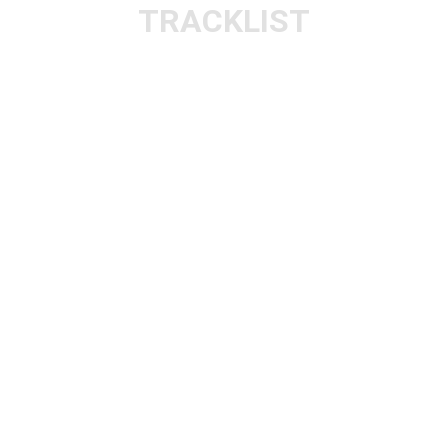
TRACKLIST
Slip The Noose
Doom In Bloom
It Only Gets Worse
Detonator
I Won’t Let You Go
It’s Not Up To Us
Dream Debries
It Used To Matter
Hum Of Hurt
Nothing Is Over