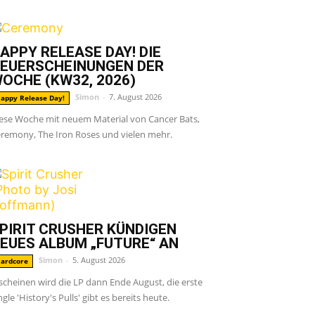
APPY RELEASE DAY! DIE
EUERSCHEINUNGEN DER
OCHE (KW32, 2026)
Simon
-
7. August 2026
appy Release Day!
ese Woche mit neuem Material von Cancer Bats,
remony, The Iron Roses und vielen mehr.
PIRIT CRUSHER KÜNDIGEN
EUES ALBUM „FUTURE“ AN
Simon
-
5. August 2026
ardcore
scheinen wird die LP dann Ende August, die erste
ngle 'History's Pulls' gibt es bereits heute.