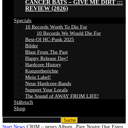
CANCER BATS – GIVE ME DIRT :::
REVIEW (2026)
Specials
10 Records Worth To Die For
10 Records We Would Die For
Best-Of HC-Punk 2025
Bilder
Blast From The Past
Happy Release Day!
Hardcore History
Konzertberichte
Mein Label!
Neue Hardcore-Bands
Support Your Locals
The Sound of AWAY FROM LIFE!
Stäbruch
Shop
Start
News
CRIM – neues Album „Pare Nostre Que Esteu