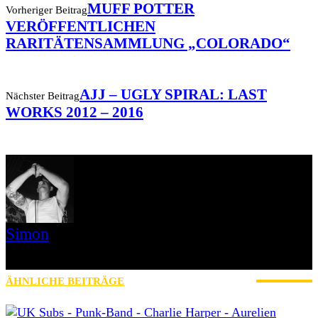
MUFF POTTER
Vorheriger Beitrag
VERÖFFENTLICHEN
RARITÄTENSAMMLUNG „COLORADO“
AJJ – UGLY SPIRAL: LAST
Nächster Beitrag
WORKS 2012 – 2016
Simon
» Thin Ice » Das Gelbe vom Oi! » Stäbruch Fest » Gimme Some
Action Shows
ÄHNLICHE BEITRÄGE
MEHR VOM AUTOR