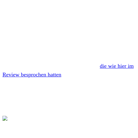
CRIM
werden am 09. November 2018 ihr neues
Album
Pare Nostre Que Esteu a l’Infern
über Contra
Records veröffentlichen. Die spanischen Streetpunk-
Durchstarter hatten erst im Frühjahr diesen Jahres mit
Sense Excuses
eine neue EP veröffentlicht,
die wie hier im
Review besprochen hatten
.
Die ersten Hörproben der neuen Platten sollen ebenso wie
die Termine einer Release-Tour in den kommenden Tagen
bekanntgegeben werden.
Mit dem Laden des Videos akzeptierst du die