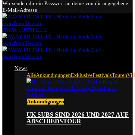
Wir senden dir ein Passwort an deine von dir angegebene
E-Mail-Adresse
AWAY FROM LIFE
News
Alle
Ankündigungen
Exklusive
Festivals
Touren
Vid
Ankündigungen
UK SUBS SIND 2026 UND 2027 AUF
ABSCHIEDSTOUR