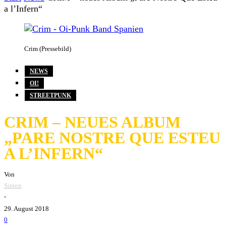
a l’Infern“
Crim (Pressebild)
NEWS
OI!
STREETPUNK
CRIM – NEUES ALBUM
„PARE NOSTRE QUE ESTEU
A L’INFERN“
Von
Simon
-
29. August 2018
0