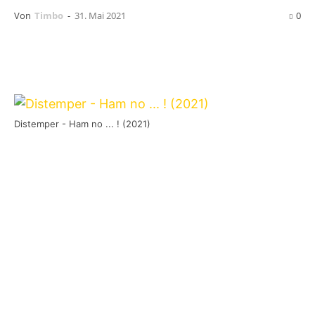
Von
Timbo
-
31. Mai 2021
0
Distemper - Ham no ... ! (2021)
Distemper
sind eine Institution im Bereich des
Ska-Punk und existieren gefüllt schon immer.
Faktisch hat sich die Band jedoch 1989
zusammengefunden, um der Welt in ihrer
russischen Muttersprache dem Punk näher zu
bringen. Wer die Band bereits kennt weiß um
deren positive Aura und Spielfreude, für alle
Nichtwissenden lohnt sich eine Recherche