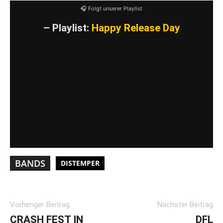
YouTube-Inhalte immer entsperren
🎧 Folgt unserer Playlist
– Playlist:
Happy Release Day
BANDS
DISTEMPER
Vorheriger Beitrag
Nächster Beitrag
CRASH FEST IN
DFL