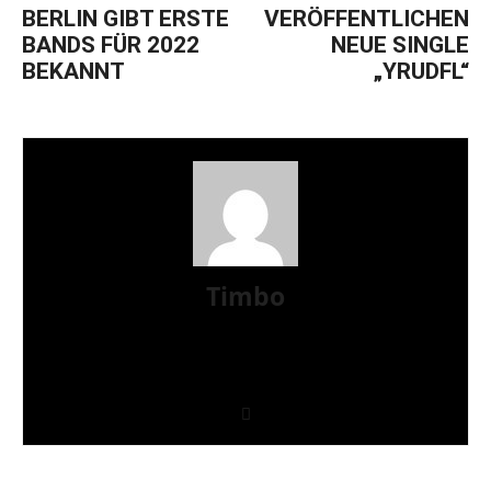
BERLIN GIBT ERSTE
VERÖFFENTLICHEN
BANDS FÜR 2022
NEUE SINGLE
BEKANNT
„YRUDFL“
Timbo
Seit Anbeginn gehört der Konsum härterer Musik
zu meinem Leben, von Punk bis Hardcore, von
Metal bis Sludge. Dazu gesellt sich die Liebe zum
Fussball, Hamburg ist und bleibt Braun-Weiß!