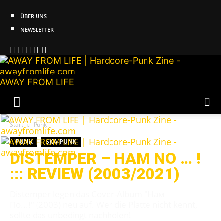
ÜBER UNS
NEWSLETTER
AWAY FROM LIFE
Start
Punk
PUNK
SKA-PUNK
DISTEMPER – HAM NO … !
::: REVIEW (2003/2021)
Distemper legen das Cover-Album "Нам
По...!" (2003) neu auf. Wer die Platte nicht kennt,
sollte das unbedingt nachholen!