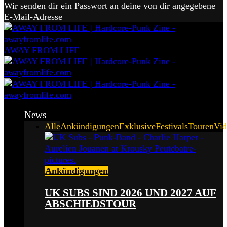
Wir senden dir ein Passwort an deine von dir angegebene
E-Mail-Adresse
AWAY FROM LIFE
News
Alle
Ankündigungen
Exklusive
Festivals
Touren
Vid
Ankündigungen
UK SUBS SIND 2026 UND 2027 AUF
ABSCHIEDSTOUR