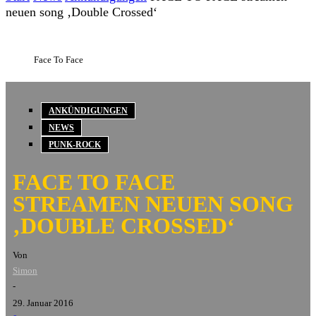
neuen song ‚Double Crossed‘
Face To Face
ANKÜNDIGUNGEN
NEWS
PUNK-ROCK
FACE TO FACE
STREAMEN NEUEN SONG
‚DOUBLE CROSSED‘
Von
Simon
-
29. Januar 2016