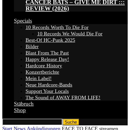
CANCER BATS – GIVE ME DIRT :::
REVIEW (2026)
Specials
10 Records Worth To Die For
10 Records We Would Die For
Best-Of HC-Punk 2025
Bilder
Blast From The Past
Happy Release Day!
Hardcore History
Konzertberichte
Mein Label!
Neue Hardcore-Bands
Support Your Locals
The Sound of AWAY FROM LIFE!
Stäbruch
Shop
Start
News
Ankündigungen
FACE TO FACE streamen