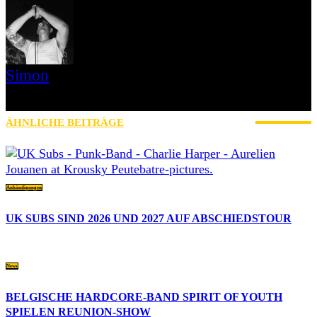
Simon
» Thin Ice » Das Gelbe vom Oi! » Stäbruch Fest » Gimme Some
Action Shows
ÄHNLICHE BEITRÄGE
MEHR VOM AUTOR
Ankündigungen
UK SUBS SIND 2026 UND 2027 AUF ABSCHIEDSTOUR
News
BELGISCHE HARDCORE-BAND SPIRIT OF YOUTH
SPIELEN REUNION-SHOW