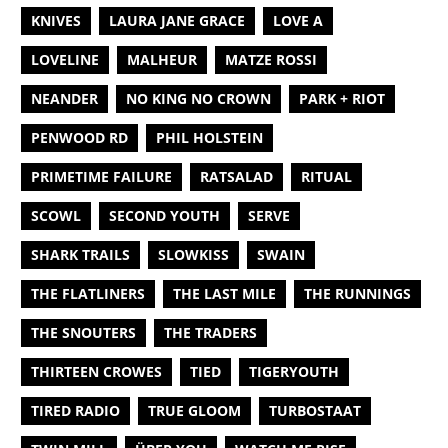
KNIVES
LAURA JANE GRACE
LOVE A
LOVELINE
MALHEUR
MATZE ROSSI
NEANDER
NO KING NO CROWN
PARK + RIOT
PENWOOD RD
PHIL HOLSTEIN
PRIMETIME FAILURE
RATSALAD
RITUAL
SCOWL
SECOND YOUTH
SERVE
SHARK TRAILS
SLOWKISS
SWAIN
THE FLATLINERS
THE LAST MILE
THE RUNNINGS
THE SNOUTERS
THE TRADERS
THIRTEEN CROWES
TIED
TIGERYOUTH
TIRED RADIO
TRUE GLOOM
TURBOSTAAT