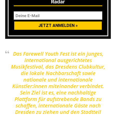
Radar
Das Farewell Youth Fest ist ein junges,
international ausgerichtetes
Musikfestival, das Dresdens Clubkultur,
die lokale Nachbarschaft sowie
nationale und internationale
Künstler:innen miteinander verbindet.
Sein Ziel ist es, eine nachhaltige
Plattform für aufstrebende Bands zu
schaffen, internationale Gäste nach
Dresden zu ziehen und den Stadtteil