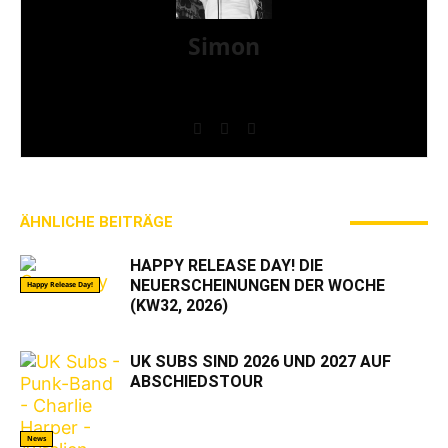
Simon
» Thin Ice » Das Gelbe vom Oi! » Stäbruch Fest »
Gimme Some Action Shows
ÄHNLICHE BEITRÄGE
MEHR VOM AUTOR
HAPPY RELEASE DAY! DIE
NEUERSCHEINUNGEN DER WOCHE
Happy Release Day!
(KW32, 2026)
UK SUBS SIND 2026 UND 2027 AUF
ABSCHIEDSTOUR
News