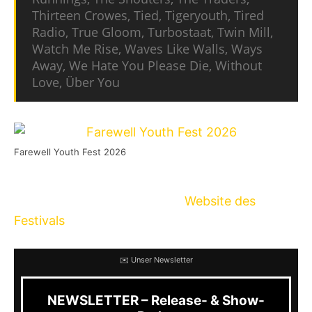
Thirteen Crowes, Tied, Tigeryouth, Tired
Radio, True Gloom, Turbostaat, Twin Mill,
Watch Me Rise, Waves Like Walls, Ways
Away, We Hate You Please Die, Without
Love, Über You
Farewell Youth Fest 2026
Weitere Informationen sowie Tickets im
Vorverkauf findet ihr auf der
Website des
Festivals
.
✉️ Unser Newsletter
NEWSLETTER – Release- & Show-