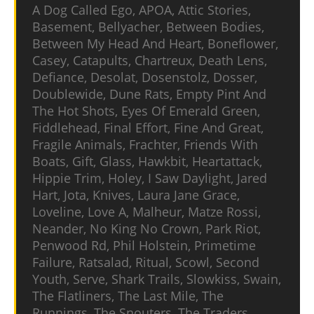
A Dog Called Ego, APOA, Attic Stories,
Basement, Bellyacher, Between Bodies,
Between My Head And Heart, Boneflower,
Casey, Catapults, Chartreux, Death Lens,
Defiance, Desolat, Dosenstolz, Dosser,
Doublewide, Dune Rats, Empty Pint And
The Hot Shots, Eyes Of Emerald Green,
Fiddlehead, Final Effort, Fine And Great,
Fragile Animals, Frachter, Friends With
Boats, Gift, Glass, Hawkbit, Heartattack,
Hippie Trim, Holey, I Saw Daylight, Jared
Hart, Jota, Knives, Laura Jane Grace,
Loveline, Love A, Malheur, Matze Rossi,
Neander, No King No Crown, Park Riot,
Penwood Rd, Phil Holstein, Primetime
Failure, Ratsalad, Ritual, Scowl, Second
Youth, Serve, Shark Trails, Slowkiss, Swain,
The Flatliners, The Last Mile, The
Runnings, The Snouters, The Traders,