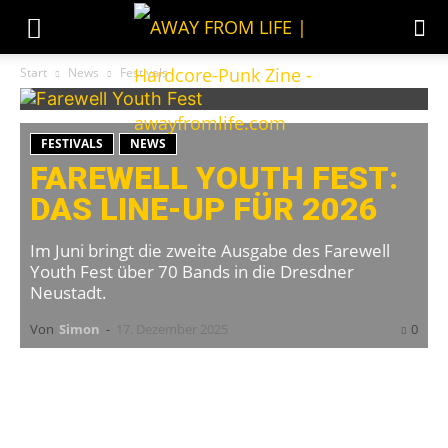
Start
News
Festivals
FESTIVALS
NEWS
FAREWELL YOUTH FEST:
DAS LINE-UP FÜR 2026
Im Juni bringt die zweite Ausgabe des Farewell
Youth Fest über 70 Bands in die Dresdner
Neustadt.
Von
Simon
-
17. Dezember 2025
0