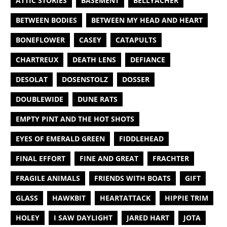
ATTIC STORIES
BASEMENT
BELLYACHER
BETWEEN BODIES
BETWEEN MY HEAD AND HEART
BONEFLOWER
CASEY
CATAPULTS
CHARTREUX
DEATH LENS
DEFIANCE
DESOLAT
DOSENSTOLZ
DOSSER
DOUBLEWIDE
DUNE RATS
EMPTY PINT AND THE HOT SHOTS
EYES OF EMERALD GREEN
FIDDLEHEAD
FINAL EFFORT
FINE AND GREAT
FRACHTER
FRAGILE ANIMALS
FRIENDS WITH BOATS
GIFT
GLASS
HAWKBIT
HEARTATTACK
HIPPIE TRIM
HOLEY
I SAW DAYLIGHT
JARED HART
JOTA