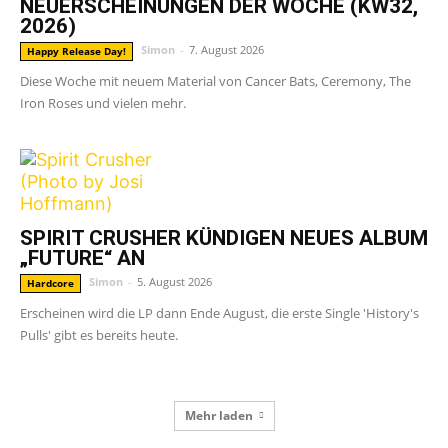
NEUERSCHEINUNGEN DER WOCHE (KW32,
2026)
Simon
-
7. August 2026
Happy Release Day!
Diese Woche mit neuem Material von Cancer Bats, Ceremony, The
Iron Roses und vielen mehr.
SPIRIT CRUSHER KÜNDIGEN NEUES ALBUM
„FUTURE“ AN
Simon
-
5. August 2026
Hardcore
Erscheinen wird die LP dann Ende August, die erste Single 'History's
Pulls' gibt es bereits heute.
Mehr laden