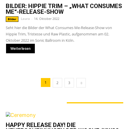
BILDER: HIPPIE TRIM – „WHAT CONSUMES
ME“-RELEASE-SHOW
Laura
-
14. Oktober 2022
Bilder
Seht hier die Bilder der What Consumes Me-Release-Show von
Hippie Trim, Tristesse und Raw Plastic, aufgenommen am 02.
Oktober 2022 im Sonic Ballroom in Köln.
Weiterlesen
1
2
3
GERADE ANGESAGT
HAPPY RELEASE DAY! DIE