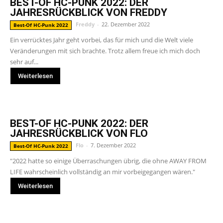
BEST-OF HC-PUNK 2022: DER
JAHRESRÜCKBLICK VON FREDDY
Freddy
-
22. Dezember 2022
Best-Of HC-Punk 2022
Ein verrücktes Jahr geht vorbei, das für mich und die Welt viele
Veränderungen mit sich brachte. Trotz allem freue ich mich doch
sehr auf...
Weiterlesen
BEST-OF HC-PUNK 2022: DER
JAHRESRÜCKBLICK VON FLO
Flo
-
7. Dezember 2022
Best-Of HC-Punk 2022
"2022 hatte so einige Überraschungen übrig, die ohne AWAY FROM
LIFE wahrscheinlich vollständig an mir vorbeigegangen wären."
Weiterlesen