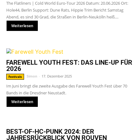
The Flatliners | Cold World Euro-Tour 2026 Datum: 20.06.2026 Ort:
Hole44, Berlin Support: Dune Rats, Hippie Trim Bericht Samstag
Abend, es sind 30 Grad, die Straßen in Berlin-Neukölln heiß....
Weiterlesen
FAREWELL YOUTH FEST: DAS LINE-UP FÜR
2026
Simon
-
17. Dezember 2025
Festivals
Im Juni bringt die zweite Ausgabe des Farewell Youth Fest über 70
Bands in die Dresdner Neustadt.
Weiterlesen
BEST-OF-HC-PUNK 2024: DER
JAHRESRÜCKBLICK VON ROUVEN