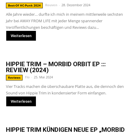
Rouven
-
28. Dezember 2024
Best-Of HC-Punk 2024
Alle Jahre wieder… durfte ich mich in meinem mittlerweile sechsten
Jahr bei AWAY FROM LIFE mit jeder Menge spannender
Veröffentlichungen beschäftigen und Reviews dazu...
Weiterlesen
HIPPIE TRIM – MORBID ORBIT EP :::
REVIEW (2024)
Flo
-
25. Mai 2024
Reviews
Vier Tracks machen die überschaubare Platte aus, die dennoch den
Sound von Hippie Trim in kondensierter Form einfangen.
Weiterlesen
HIPPIE TRIM KÜNDIGEN NEUE EP „MORBID