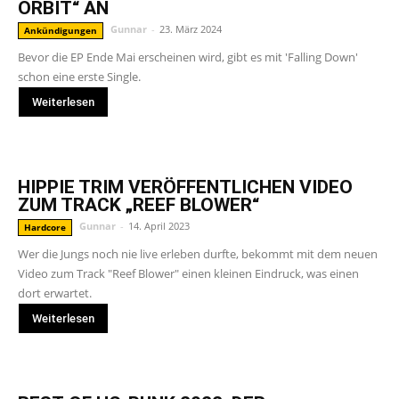
ORBIT“ AN
Gunnar
-
23. März 2024
Ankündigungen
Bevor die EP Ende Mai erscheinen wird, gibt es mit 'Falling Down'
schon eine erste Single.
Weiterlesen
HIPPIE TRIM VERÖFFENTLICHEN VIDEO
ZUM TRACK „REEF BLOWER“
Gunnar
-
14. April 2023
Hardcore
Wer die Jungs noch nie live erleben durfte, bekommt mit dem neuen
Video zum Track "Reef Blower" einen kleinen Eindruck, was einen
dort erwartet.
Weiterlesen