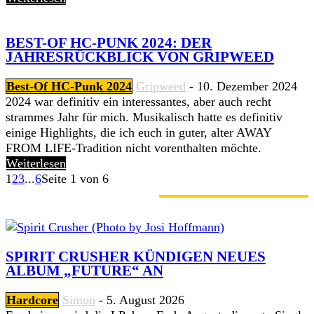
BEST-OF HC-PUNK 2024: DER
JAHRESRÜCKBLICK VON GRIPWEED
Best-Of HC-Punk 2024
Gripweed
-
10. Dezember 2024
2024 war definitiv ein interessantes, aber auch recht
strammes Jahr für mich. Musikalisch hatte es definitiv
einige Highlights, die ich euch in guter, alter AWAY
FROM LIFE-Tradition nicht vorenthalten möchte.
Weiterlesen
1
2
3
...
6
Seite 1 von 6
GERADE ANGESAGT
SPIRIT CRUSHER KÜNDIGEN NEUES
ALBUM „FUTURE“ AN
Hardcore
Simon
-
5. August 2026