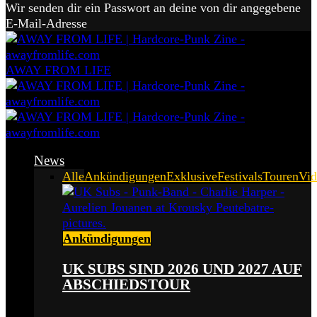
Wir senden dir ein Passwort an deine von dir angegebene
E-Mail-Adresse
AWAY FROM LIFE
News
Alle
Ankündigungen
Exklusive
Festivals
Touren
Vid
Ankündigungen
UK SUBS SIND 2026 UND 2027 AUF
ABSCHIEDSTOUR