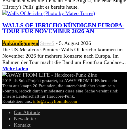
Erscheinen wird die LP dann Ende August, die erste Single
'History's Pulls' gibt es bereits heute.
WALLS OF JERICHO KÜNDIGEN EUROPA-
TOUR FÜR NOVEMBER 2026 AN
Ankündigungen
SteveS
-
5. August 2026
Die US-Metalcore-Pioniere Walls Of Jericho kommen im
November 2026 für mehrere Konzerte nach Europa. Im
Rahmen der Tour macht die Band um Frontfrau Candace...
Mehr laden
2015 als Solo-Projekt gestartet, ist AWAY FROM LIFE heute ein
Team aus knapp 20 Freunden, die unterschiedlicher kaum sein
könnten, jedoch durch mindestens diese eine Sache vereint sind:
Unsere Leidenschaft für Hardcore-Punk.
Kontaktiere uns:
info@awayfromlife.com
Our Attitude
Newsletter
Kontakt