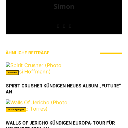
Simon
» Thin Ice » Das Gelbe vom Oi! » Stäbruch Fest »
Gimme Some Action Shows
ÄHNLICHE BEITRÄGE
MEHR VOM AUTOR
Hardcore
SPIRIT CRUSHER KÜNDIGEN NEUES ALBUM „FUTURE“
AN
Ankündigungen
WALLS OF JERICHO KÜNDIGEN EUROPA-TOUR FÜR