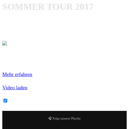
SOMMER TOUR 2017
Higher Power – Tour 2017
Mit dem Laden des Videos akzeptierst du die
Datenschutzerklärung von YouTube.
Mehr erfahren
Video laden
YouTube-Inhalte immer entsperren
🎧 Folgt unserer Playlist