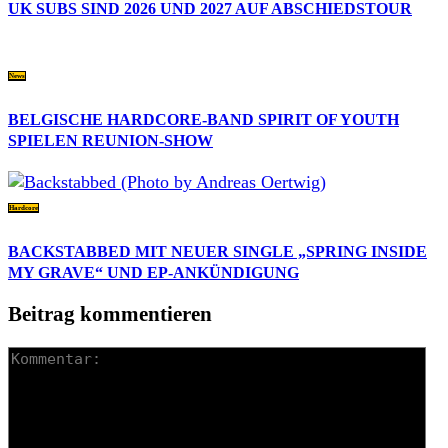
UK SUBS SIND 2026 UND 2027 AUF ABSCHIEDSTOUR
News
BELGISCHE HARDCORE-BAND SPIRIT OF YOUTH
SPIELEN REUNION-SHOW
Hardcore
BACKSTABBED MIT NEUER SINGLE „SPRING INSIDE
MY GRAVE“ UND EP-ANKÜNDIGUNG
Beitrag kommentieren