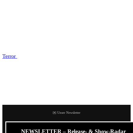
Higher Power - Photo by Jordan Carroll
Higher Power
gehört in diesem Jahr mit Sicherheit zu den
Bands, die am meisten Kilometer hinter sich gebracht
haben, um eine Show nach der nächsten zu spielen.
Nachdem die Hardcore Bands aus Großbritannien bereits
Terror
und Trapped Under Ice auf ihre Europa-Tournee
begleitet hatten, kommt Higher Power nun im August
erneut auf Tour.
Higher Power veröffentlichte im Frühjahr diesen Jahres ihr
Debütalbum
Soul Structure
via Flatspot Records.
✉️ Unser Newsletter
NEWSLETTER – Release- & Show-Radar