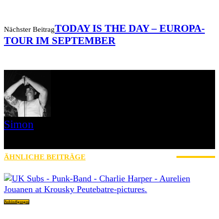
TODAY IS THE DAY – EUROPA-
Nächster Beitrag
TOUR IM SEPTEMBER
Simon
» Thin Ice » Das Gelbe vom Oi! » Stäbruch Fest » Gimme Some
Action Shows
ÄHNLICHE BEITRÄGE
MEHR VOM AUTOR
Ankündigungen