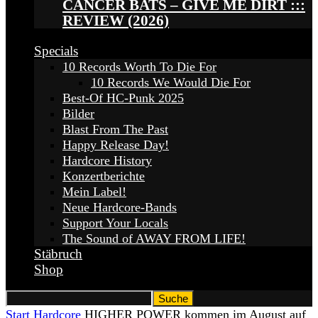
CANCER BATS – GIVE ME DIRT :::
REVIEW (2026)
Specials
10 Records Worth To Die For
10 Records We Would Die For
Best-Of HC-Punk 2025
Bilder
Blast From The Past
Happy Release Day!
Hardcore History
Konzertberichte
Mein Label!
Neue Hardcore-Bands
Support Your Locals
The Sound of AWAY FROM LIFE!
Stäbruch
Shop
Start
Hardcore
HIGHER POWER kommen im August auf