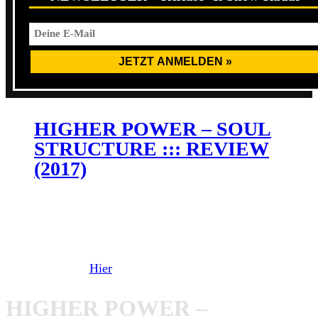
HIGHER POWER – SOUL
STRUCTURE ::: REVIEW
(2017)
Bereits im November steht die nächste große Tour von
Higher Power an. Dort wird die Band gemeinsam mit
Comeback Kid
,
Knocked Loose
und
Every Time I Die
unterwegs sein.
Hier
die Dates der Winter-Tour.
HIGHER POWER –