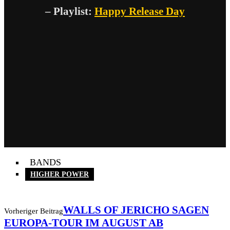
– Playlist:
Happy Release Day
BANDS
HIGHER POWER
WALLS OF JERICHO SAGEN
Vorheriger Beitrag
EUROPA-TOUR IM AUGUST AB