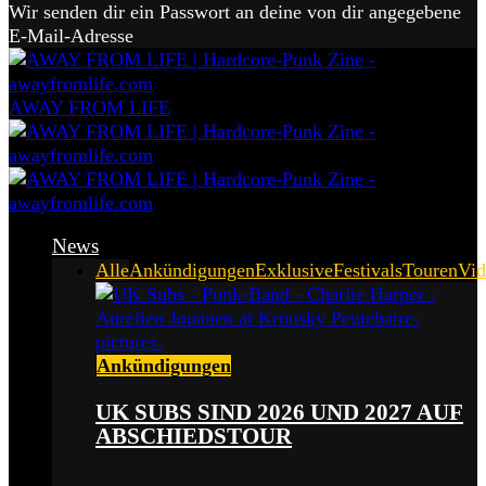
Wir senden dir ein Passwort an deine von dir angegebene
E-Mail-Adresse
AWAY FROM LIFE
News
Alle
Ankündigungen
Exklusive
Festivals
Touren
Vid
Ankündigungen
UK SUBS SIND 2026 UND 2027 AUF
ABSCHIEDSTOUR