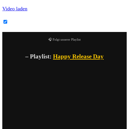
Video laden
YouTube-Inhalte immer entsperren
🎧 Folgt unserer Playlist
– Playlist:
Happy Release Day