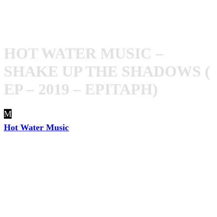
Hot Water Music - Shake Up The Shadows
HOT WATER MUSIC –
SHAKE UP THE SHADOWS (
EP – 2019 – EPITAPH)
M
it der 12″-EP Shake Up The Shadows gratulieren sich
Hot Water Music
mal eben selbst zwischen Album und
der nächsten Europa-Tour im Herbst zum 25-jährigen
Bandjubiläum. Digital sind die fünf Tracks von
Shake Up
The Shadows
bereits erhältlich – die Vinylfans müssen
sich jedoch noch bis 16. August 2019 gedulden.
Für die EP ging Chris Wollard, Sänger und Gitarrist, der