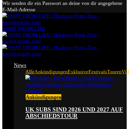
Wir senden dir ein Passwort an deine von dir angegebene
E-Mail-Adresse
AWAY FROM LIFE
News
Alle
Ankündigungen
Exklusive
Festivals
Touren
Vid
Ankündigungen
UK SUBS SIND 2026 UND 2027 AUF
ABSCHIEDSTOUR