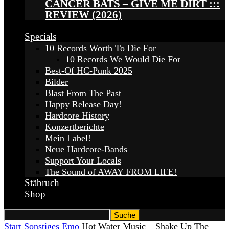
CANCER BATS – GIVE ME DIRT :::
REVIEW (2026)
Specials
10 Records Worth To Die For
10 Records We Would Die For
Best-Of HC-Punk 2025
Bilder
Blast From The Past
Happy Release Day!
Hardcore History
Konzertberichte
Mein Label!
Neue Hardcore-Bands
Support Your Locals
The Sound of AWAY FROM LIFE!
Stäbruch
Shop
Start
Sonstiges
Emo
Hot Water Music – Shake Up The