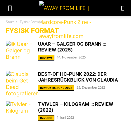
Start
Fysisk Format
FYSISK FORMAT
UAAR – GALGER OG BRANN :::
REVIEW (2025)
14. November 2025
Reviews
BEST-OF HC-PUNK 2022: DER
JAHRESRÜCKBLICK VON CLAUDIA
25. Dezember 2022
Best-Of HC-Punk 2022
TVIVLER – KILOGRAM ::: REVIEW
(2022)
1. Juni 2022
Reviews