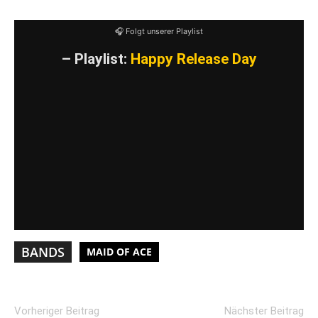
🎧 Folgt unserer Playlist
– Playlist:
Happy Release Day
VIDEO LADEN
YouTube-Inhalte immer entsperren
BANDS
MAID OF ACE
Vorheriger Beitrag
Nächster Beitrag