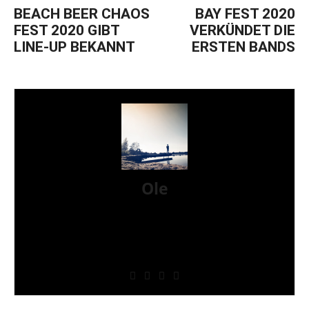
BEACH BEER CHAOS
BAY FEST 2020
FEST 2020 GIBT
VERKÜNDET DIE
LINE-UP BEKANNT
ERSTEN BANDS
Ole
Mein Name ist Ole, Jahrgang 1979 und ich komme
aus der Nähe von Schweinfurt. Ich bin seit 2017 bei
AWAY FROM LIFE und zuständig für News,
Reviews, Interviews, Konzertberichte und betreue
außerdem unseren Instagram-Account mit.