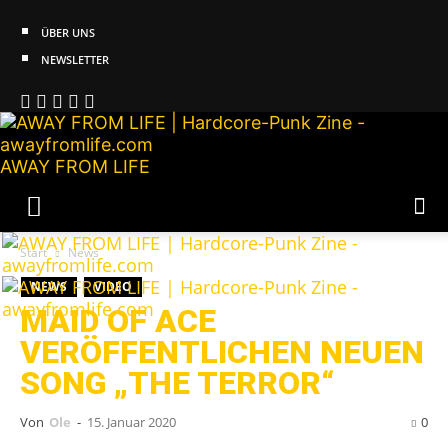
ÜBER UNS
NEWSLETTER
AWAY FROM LIFE
Start
News
NEWS
VIDEO
MAID OF ACE
VERÖFFENTLICHEN NEUEN
SONG „THE TERROR“
Von
Ole
-
15. Januar 2020
0