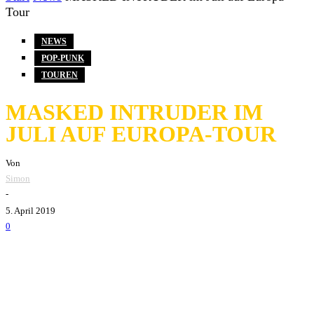
Tour
NEWS
POP-PUNK
TOUREN
MASKED INTRUDER IM
JULI AUF EUROPA-TOUR
Von
Simon
-
5. April 2019
0
Destiny Tourbooking bringt
Masked Intruder
im Juli auf