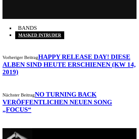
BANDS
MASKED INTRUDER
HAPPY RELEASE DAY! DIESE
Vorheriger Beitrag
ALBEN SIND HEUTE ERSCHIENEN (KW 14,
2019)
NO TURNING BACK
Nächster Beitrag
VERÖFFENTLICHEN NEUEN SONG
„FOCUS“