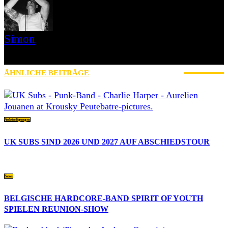
Simon
» Thin Ice » Das Gelbe vom Oi! » Stäbruch Fest » Gimme Some
Action Shows
ÄHNLICHE BEITRÄGE
MEHR VOM AUTOR
Ankündigungen
UK SUBS SIND 2026 UND 2027 AUF ABSCHIEDSTOUR
News
BELGISCHE HARDCORE-BAND SPIRIT OF YOUTH
SPIELEN REUNION-SHOW