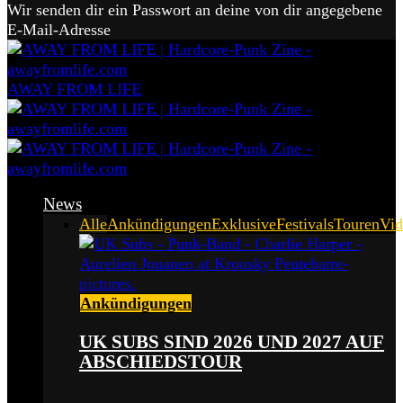
Wir senden dir ein Passwort an deine von dir angegebene
E-Mail-Adresse
AWAY FROM LIFE
News
Alle
Ankündigungen
Exklusive
Festivals
Touren
Vid
Ankündigungen
UK SUBS SIND 2026 UND 2027 AUF
ABSCHIEDSTOUR