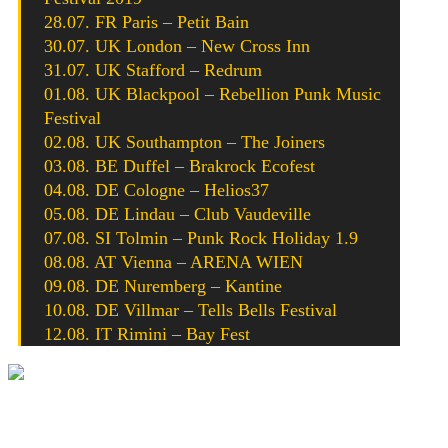
28.07. FR Paris – Petit Bain
30.07. UK London – New Cross Inn
31.07. UK Stafford – Redrum
01.08. UK Blackpool – Rebellion Punk Music
Festival
02.08. UK Southampton – The Joiners
03.08. BE Duffel – Brakrock Ecofest
04.08. DE Cologne – Helios37
05.08. DE Lindau – Club Vaudeville
07.08. SI Tolmin – Punk Rock Holiday 1.9
08.08. AT Vienna – ARENA WIEN
09.08. DE Nuremberg – Kantine
10.08. DE Villmar – Tells Bells Festival
12.08. IT Rimini – Bay Fest
Mit dem Laden des Videos akzeptierst du die