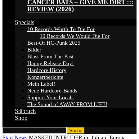
CANCER BATS – GIVE ME DIRT :::
REVIEW (2026)
Specials
10 Records Worth To Die For
10 Records We Would Die For
Best-Of HC-Punk 2025
Bilder
Blast From The Past
Happy Release Day!
Hardcore History
Konzertberichte
Mein Label!
Neue Hardcore-Bands
Support Your Locals
The Sound of AWAY FROM LIFE!
Stäbruch
Shop
Start
News
MASKED INTRUDER im Juli auf Europa-