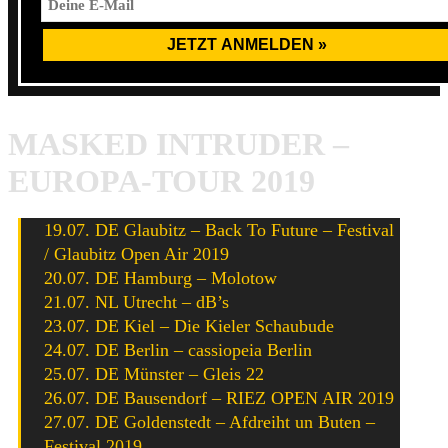
MASKED INTRUDER –
EUROPA-TOUR 2019
19.07. DE Glaubitz – Back To Future – Festival
/ Glaubitz Open Air 2019
20.07. DE Hamburg – Molotow
21.07. NL Utrecht – dB’s
23.07. DE Kiel – Die Kieler Schaubude
24.07. DE Berlin – cassiopeia Berlin
25.07. DE Münster – Gleis 22
26.07. DE Bausendorf – RIEZ OPEN AIR 2019
27.07. DE Goldenstedt – Afdreiht un Buten –
Festival 2019