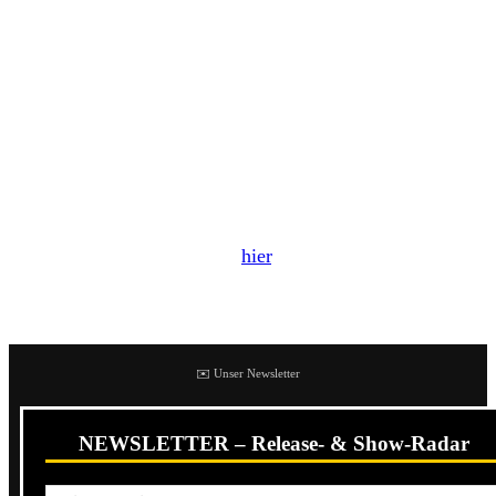
Europa-Tour, bei der ein Großteil der Shows in
Deutschland stattfinden. Neben einigen Festivals wie dem
Back To Future, dem Riez Open Air oder dem Afdreiht un
Buten geht es für die Pop-Punk-Band auf dieser auch in
die Clubs.
Masked Intruder veröffentlichte erst vor wenigen Wochen
ihr neues Studioalbum
III
via Pure Noise Records. Unser
Review zu diesem findet ihr
hier
.
Pick your crime scene of choice here:
✉️ Unser Newsletter
NEWSLETTER – Release- & Show-Radar