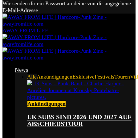
Wir senden dir ein Passwort an deine von dir angegebene
E-Mail-Adresse
AWAY FROM LIFE
News
Alle
Ankündigungen
Exklusive
Festivals
Touren
Vid
Ankündigungen
UK SUBS SIND 2026 UND 2027 AUF
ABSCHIEDSTOUR