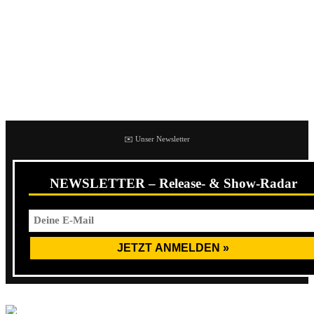
Besonders überrascht hat mich der HateKillDestroy-Remix
von
Blut geleckt
, warum verrate ich an dieser Stelle nicht.
Besorgt euch einfach die EP und hört selbst rein, denn
dieses Debüt hat es verdient gekauft oder auch geklaut zu
werden.
✉️ Unser Newsletter
NEWSLETTER – Release- & Show-Radar