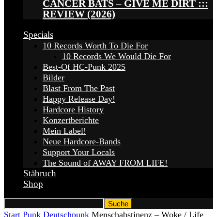
CANCER BATS – GIVE ME DIRT :::
REVIEW (2026)
Specials
10 Records Worth To Die For
10 Records We Would Die For
Best-Of HC-Punk 2025
Bilder
Blast From The Past
Happy Release Day!
Hardcore History
Konzertberichte
Mein Label!
Neue Hardcore-Bands
Support Your Locals
The Sound of AWAY FROM LIFE!
Stäbruch
Shop
Start
Punk
Deutschpunk
Menschabstinenz – Woke / Life