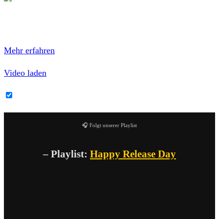
Mit dem Laden des Videos akzeptierst du die
Datenschutzerklärung von YouTube.
Mehr erfahren
Video laden
YouTube-Inhalte immer entsperren
🎧 Folgt unserer Playlist
– Playlist:
Happy Release Day