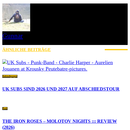
Gunnar
I LIVE ON A BIG ROCK - CALLED PUNK-ROCK
ÄHNLICHE BEITRÄGE
MEHR VOM AUTOR
Ankündigungen
UK SUBS SIND 2026 UND 2027 AUF ABSCHIEDSTOUR
Punk
THE IRON ROSES – MOLOTOV NIGHTS ::: REVIEW
(2026)