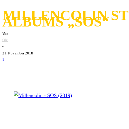
MILLENCOLIN ST
ALBUMS „SOS“
Von
Ole
-
21. November 2018
1
Millencolin - SOS (2019)
Nun ist es raus!
Millencolin
werden am 15. Februar 2019 ih