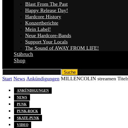
Blast From The Past
Happy Release Day!
Hardcore History
Konzertberichte
Mein Label!
Neue Hardcore-Bands
Support Your Locals
The Sound of AWAY FROM LIFE!
Stäbruch
Shop
Start
News
Ankündigungen
MILLENCOLIN streamen Titels
ANKÜNDIGUNGEN
NEWS
PUNK
PUNK-ROCK
SKATE-PUNK
VIDEO