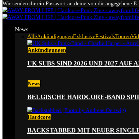
Wir senden dir ein Passwort an deine von dir angegebene E
News
Alle
Ankündigungen
Exklusive
Festivals
Touren
Vid
Ankündigungen
UK SUBS SIND 2026 UND 2027 AUF
News
BELGISCHE HARDCORE-BAND SPI
Hardcore
BACKSTABBED MIT NEUER SINGLE