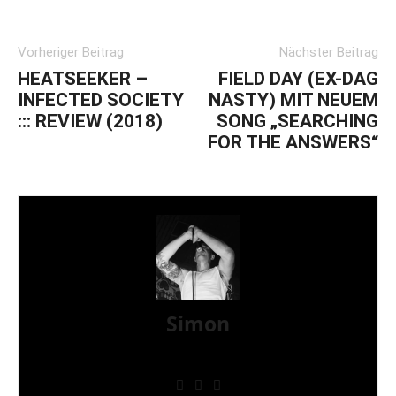
Vorheriger Beitrag
Nächster Beitrag
HEATSEEKER –
FIELD DAY (EX-DAG
INFECTED SOCIETY
NASTY) MIT NEUEM
::: REVIEW (2018)
SONG „SEARCHING
FOR THE ANSWERS“
Simon
» Thin Ice » Das Gelbe vom Oi! » Stäbruch Fest »
Gimme Some Action Shows