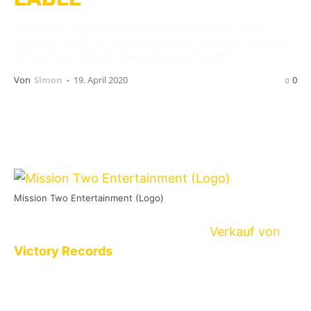
Die ersten Bands samt Veröffentlichungen sind
bekannt. Mehr als genug Geld zum Start ist aus dem
Verkauf von Victory Records ja vorhanden.
Von
Simon
-
19. April 2020
0
Mission Two Entertainment (Logo)
Knapp ein halbes Jahr nach dem
Verkauf von
Victory Records
, hat Labelgründer und
Geschäftsführer
Tony Brummel
mit
Mission
Two Entertainment
ein neues Label samt dem
Verlag
Amuxe Publishing
ins Leben gerufen.