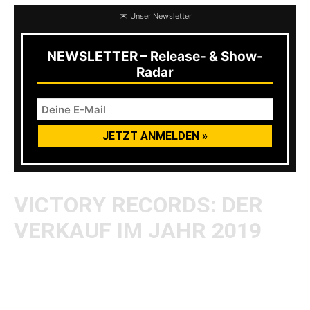
✉️ Unser Newsletter
NEWSLETTER – Release- & Show-
Radar
VICTORY RECORDS: DER
VERKAUF IM JAHR 2019
Tony Brummel, der mit Victory Records drei
Jahrzehnte Hardcore-, Punk- und Rock-Alben
veröffentlichte, hatte das Label im Herbst 2019