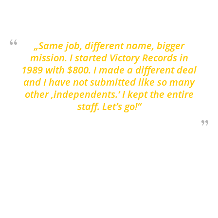
Brummel dazu:
„Same job, different name, bigger
mission. I started Victory Records in
1989 with $800. I made a different deal
and I have not submitted like so many
other ‚independents.‘ I kept the entire
staff. Let’s go!“
Die erste Veröffentlichung von Mission Two
Entertainment wird das neue Album des NYHC-
Urgesteins
Cro-Mags
sein, das deren erstes
Studioalbum seit zwei Jahrzehnten darstellen
wird.
In The Beginning
wird dann am 19. Juni
2020 erscheinen. Brummel zum