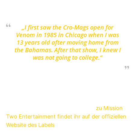
bevorstehenden Release:
„I first saw the Cro-Mags open for
Venom in 1985 in Chicago when I was
13 years old after moving home from
the Bahamas. After that show, I knew I
was not going to college.“
In diesem Jahr sollen weiterhin neue
Veröffentlichungen von Don’t Sleep (ex-Dag
Nasty, DYS) und Insight auf dem Label
erscheinen. Weitere Informationen
zu Mission
Two Entertainment findet ihr auf der offiziellen
Website des Labels
.