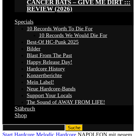
CANCER BATS – GIVE ME DIRT :::
REVIEW (2026)
Specials
10 Records Worth To Die For
10 Records We Would Die For
Best-Of HC-Punk 2025
Bilder
Blast From The Past
Happy Release Day!
Hardcore History
Konzertberichte
Mein Label!
Neue Hardcore-Bands
Support Your Locals
The Sound of AWAY FROM LIFE!
Stäbruch
Shop
Start
Hardcore
Melodic Hardcore
NAPOLEON mit neuem