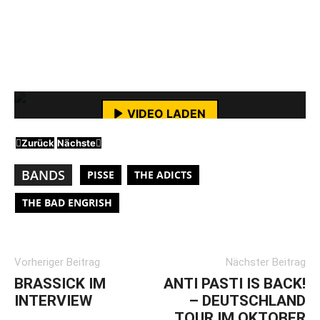
Menopause“ getauft wurde.
Pisse
erinnern an
eine Neuaufmachung alten DDR-Punks der
80er. Großartig! Hier das Video zu dem Song
Mit dem Laden des Videos akzeptierst du die
„Scheiß DDR“.
Datenschutzerklärung von YouTube.
Mehr erfahren
VIDEO LADEN
Zurück
Nächste
YouTube-Inhalte immer entsperren
BANDS
PISSE
THE ADICTS
THE BAD ENGRISH
Vorheriger Beitrag
Nächster Beitrag
BRASSICK IM
ANTI PASTI IS BACK!
INTERVIEW
– DEUTSCHLAND
TOUR IM OKTOBER