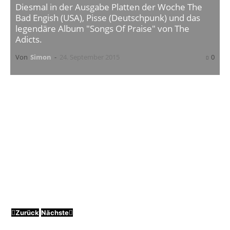
Diesmal in der Ausgabe Platten der Woche The
Bad Engish (USA), Pisse (Deutschpunk) und das
legendäre Album "Songs Of Praise" von The
Adicts.
Von
Simon
-
24. September 2015
0
In der nächsten Ausgabe der wöchentlichen
Platten der Woche
stellen wir euch neben
The
Bad Enrish
und
Pisse
das legendäre
The Adicts
Album „
Songs of Praise
“ aus dem Jahr 1981
näher vor.
Zurück
Nächste