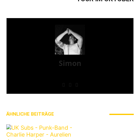
Simon
» Thin Ice » Das Gelbe vom Oi! » Stäbruch Fest »
Gimme Some Action Shows
ÄHNLICHE BEITRÄGE
MEHR VOM AUTOR