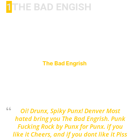
1
THE BAD ENGISH
The Bad Engrish
ist eine Street-Punk Band aus
Denver (USA) und wurde 2009 gegründet.
Seitdem haben die Punx zwei Alben
veröffentlicht. Die Band hat außerdem eine
neue Split 7inch mit den Japanern
Anger Flares
angekündigt.
The Bad Engrish
spielen ganz
ihren Nieten-Irokesen-Lifestyle treu Pogo-Punk.
Die Band selbst beschreibt sich
folgendermaßen:
Oi! Drunx, Spiky Punx! Denver Most
hated bring you The Bad Engrish. Punk
Fucking Rock by Punx for Punx. if you
like it Cheers, and if you dont like it Piss