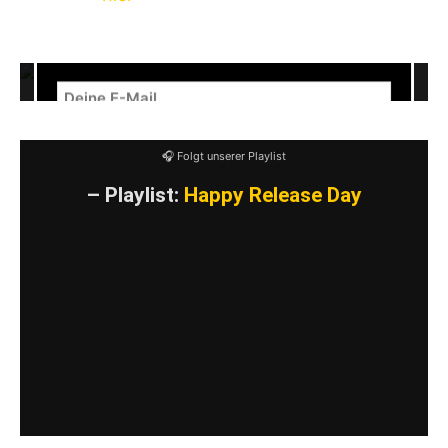
NEWSLETTER – Release- & Show-
den Jungs nachlesen.
Radar
🎧 Folgt unserer Playlist
– Playlist:
Happy Release Day
VIDEO LADEN
YouTube-Inhalte immer entsperren