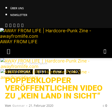
ÜBER UNS
NEWSLETTER
AWAY FROM LIFE
Start
Punk
Deutschpunk
DEUTSCHPUNK
NEWS
PUNK
VIDEO
POPPERKLOPPER
VERÖFFENTLICHEN VIDEO
ZU „KEIN LAND IN SICHT“
Von
Gunnar
-
21. Februar 2020
0