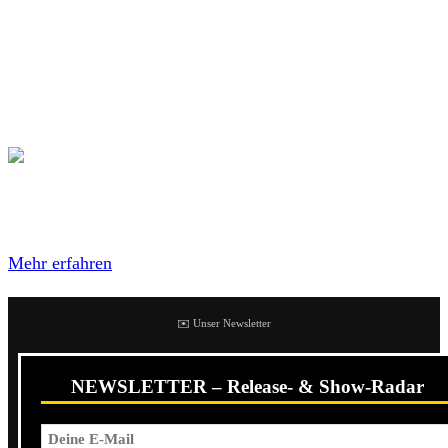
ehesten vergleichbar damit dürfte wohl
New Year’s Eve
sein, einen Song dessen toller Refrain tatsächlich auch für
eine (leider etwas penetrante) Smartphone-Werbung
eingesetzt wurde (zumindest wenn man Smartphone mit
Facebook verwendet).
Mit dem Laden des Videos akzeptierst du die
Datenschutzerklärung von YouTube.
Mehr erfahren
✉️ Unser Newsletter
NEWSLETTER – Release- & Show-Radar