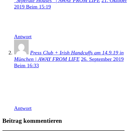
"Seperate Houses" | AWAY FROM LIFE
21. Oktober
2019 Beim 15:19
[…] Unser Review zum Nachfolger von Late Teens
(2018) findet ihr hier. […]
Antwort
Press Club + Irish Handcuffs am 14.9.19 in
München | AWAY FROM LIFE
26. September 2019
Beim 16:33
[…] Anschluss legten Press Club aus Australien,
welche vor kurzem ihr neues Album Wasted Energy
veröffentlicht haben, in einem mit ca. 150 Besuchern
gut gefüllten Strom los. Sofort zeigte die […]
Antwort
Beitrag kommentieren