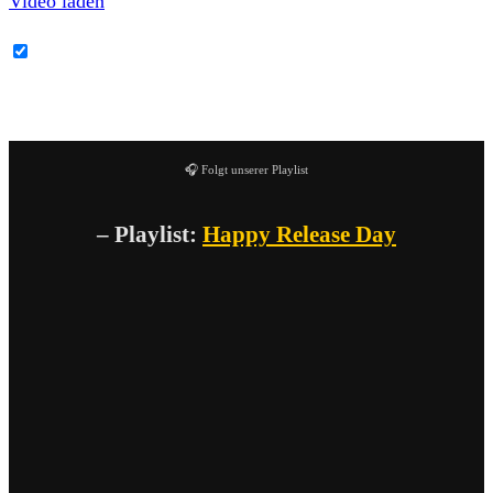
Video laden
YouTube-Inhalte immer entsperren
🎧 Folgt unserer Playlist
– Playlist:
Happy Release Day