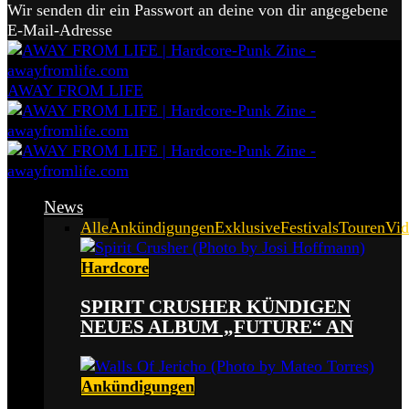
Wir senden dir ein Passwort an deine von dir angegebene
E-Mail-Adresse
AWAY FROM LIFE
News
Alle
Ankündigungen
Exklusive
Festivals
Touren
Vid
Hardcore
SPIRIT CRUSHER KÜNDIGEN
NEUES ALBUM „FUTURE“ AN
Ankündigungen