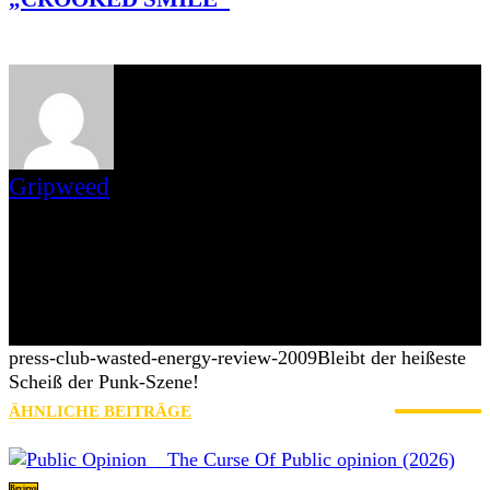
Gripweed
Gripweed ist Wikipedianer mit Leib und Seele und das, was man
gemeinhin als Musiknerd bezeichnet. Musikalisch ist er in vielen
Genres beheimatet, wobei er das Exotische und Unbekannte den
Stars und Sternchen vorzieht. Eine Weile bloggte er auch auf
blogspot.de und war Schreiberling des leider eingestellten
saarländischen Webzines Iamhavoc. nach dessen Einstellung
wechselte er mit Max zu AWAY FROM LIFE.
press-club-wasted-energy-review-2009
Bleibt der heißeste
Scheiß der Punk-Szene!
ÄHNLICHE BEITRÄGE
MEHR VOM AUTOR
Reviews