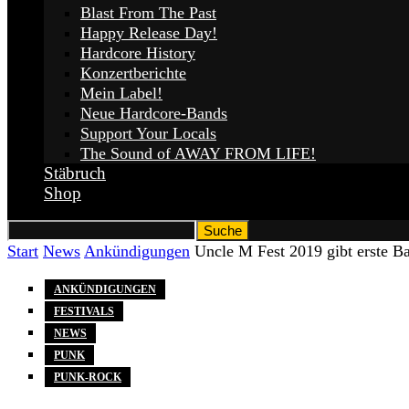
Blast From The Past
Happy Release Day!
Hardcore History
Konzertberichte
Mein Label!
Neue Hardcore-Bands
Support Your Locals
The Sound of AWAY FROM LIFE!
Stäbruch
Shop
Start
News
Ankündigungen
Uncle M Fest 2019 gibt erste B
ANKÜNDIGUNGEN
FESTIVALS
NEWS
PUNK
PUNK-ROCK