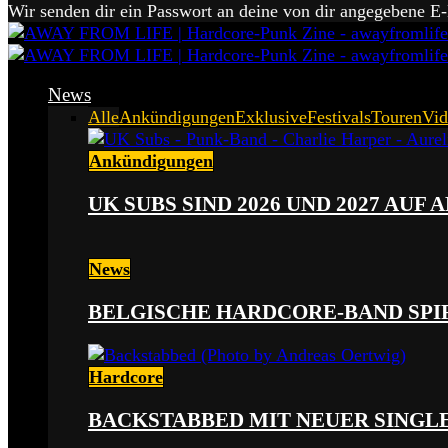
Wir senden dir ein Passwort an deine von dir angegebene E
News
Alle
Ankündigungen
Exklusive
Festivals
Touren
Vid
Ankündigungen
UK SUBS SIND 2026 UND 2027 AUF
News
BELGISCHE HARDCORE-BAND SPI
Hardcore
BACKSTABBED MIT NEUER SINGLE