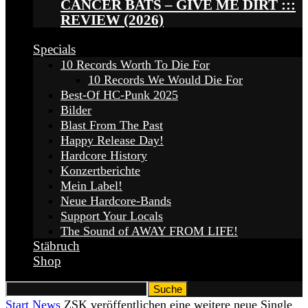
CANCER BATS – GIVE ME DIRT :::
REVIEW (2026)
Specials
10 Records Worth To Die For
10 Records We Would Die For
Best-Of HC-Punk 2025
Bilder
Blast From The Past
Happy Release Day!
Hardcore History
Konzertberichte
Mein Label!
Neue Hardcore-Bands
Support Your Locals
The Sound of AWAY FROM LIFE!
Stäbruch
Shop
Start
News
ZSK veröffentlichen eine weitere neue Single