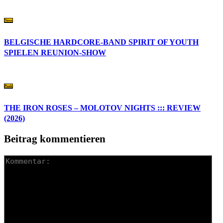
News
BELGISCHE HARDCORE-BAND SPIRIT OF YOUTH
SPIELEN REUNION-SHOW
Punk
THE IRON ROSES – MOLOTOV NIGHTS ::: REVIEW
(2026)
Beitrag kommentieren