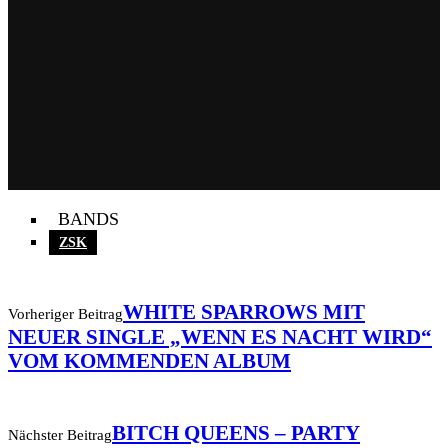
BANDS
ZSK
WHITE SPARROWS MIT
Vorheriger Beitrag
NEUER SINGLE „WENN ES NACHT WIRD“
VOM KOMMENDEN ALBUM
BITCH QUEENS – PARTY
Nächster Beitrag