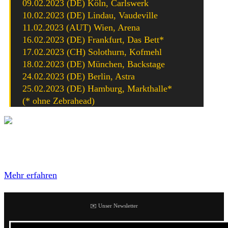
09.02.2023 (DE) Köln, Carlswerk
10.02.2023 (DE) Lindau, Vaudeville
11.02.2023 (AUT) Wien, Arena
16.02.2023 (DE) Frankfurt, Das Bett*
17.02.2023 (CH) Solothurn, Kofmehl
18.02.2023 (DE) München, Backstage
24.02.2023 (DE) Berlin, Astra
25.02.2023 (DE) Hamburg, Markthalle*
(* ohne Zebrahead)
Mit dem Laden des Videos akzeptierst du die
Datenschutzerklärung von YouTube.
Mehr erfahren
✉️ Unser Newsletter