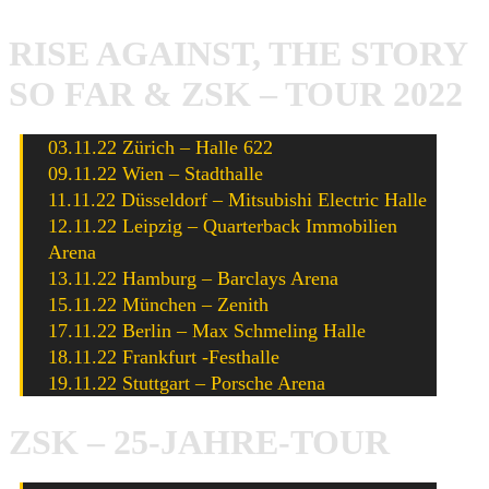
RISE AGAINST, THE STORY
SO FAR & ZSK – TOUR 2022
03.11.22 Zürich – Halle 622
09.11.22 Wien – Stadthalle
11.11.22 Düsseldorf – Mitsubishi Electric Halle
12.11.22 Leipzig – Quarterback Immobilien
Arena
13.11.22 Hamburg – Barclays Arena
15.11.22 München – Zenith
17.11.22 Berlin – Max Schmeling Halle
18.11.22 Frankfurt -Festhalle
19.11.22 Stuttgart – Porsche Arena
ZSK – 25-JAHRE-TOUR