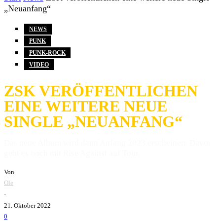
„Neuanfang“
NEWS
PUNK
PUNK-ROCK
VIDEO
ZSK VERÖFFENTLICHEN
EINE WEITERE NEUE
SINGLE „NEUANFANG“
Das neue Album wird dann Anfang 2023 erscheinen. Davor
geht es noch mit Rise Against auf Tour.
Von
Ole
-
21. Oktober 2022
0