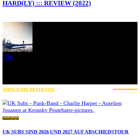
HARD(LY) ::: REVIEW (2022)
Ole
Mein Name ist Ole, Jahrgang 1979 und ich komme aus der Nähe
von Schweinfurt. Ich bin seit 2017 bei AWAY FROM LIFE und
zuständig für News, Reviews, Interviews, Konzertberichte und
betreue außerdem unseren Instagram-Account mit.
ÄHNLICHE BEITRÄGE
MEHR VOM AUTOR
Ankündigungen
UK SUBS SIND 2026 UND 2027 AUF ABSCHIEDSTOUR