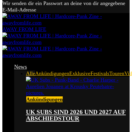
Wir senden dir ein Passwort an deine von dir angegebene
E-Mail-Adresse
AWAY FROM LIFE
News
Alle
Ankündigungen
Exklusive
Festivals
Touren
Vid
Ankündigungen
UK SUBS SIND 2026 UND 2027 AUF
ABSCHIEDSTOUR