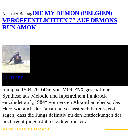
DIE MY DEMON (BELGIEN)
Nächster Beitrag
VERÖFFENTLICHTEN 7″ AUF DEMONS
RUN AMOK
Gunnar
I LIVE ON A BIG ROCK - CALLED PUNK-ROCK
minipax-1984-2016
Die von MINIPAX geschaffene
Synthese aus Melodie und lupenreinem Punkrock
entzündet auf „1984“ vom ersten Akkord an ebenso das
Herz wie auch die Faust und so lässt sich bereits jetzt
sagen, dass die Jungs definitiv zu den Entdeckungen des
noch recht jungen Jahres zählen dürfen.
ÄHNLICHE BEITRÄGE
MEHR VOM AUTOR