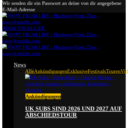
Wir senden dir ein Passwort an deine von dir angegebene
E-Mail-Adresse
AWAY FROM LIFE
News
Alle
Ankündigungen
Exklusive
Festivals
Touren
Vid
Ankündigungen
UK SUBS SIND 2026 UND 2027 AUF
ABSCHIEDSTOUR