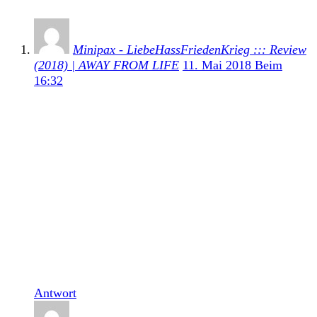
Minipax - LiebeHassFriedenKrieg ::: Review
(2018) | AWAY FROM LIFE
11. Mai 2018 Beim
16:32
[…] Minipax sind zwar eine relativ neue Band, doch
die Musiker dahinter sind keine Unbekannten im
Deutschpunk oder sagen wir besser: im
deutschsprachigen Punkrock. Sänger Niki war
zusammen mit Jürgen bei der Vorgängerband
Amdamdes, deren Album Guten Morgen Deutschland
(Nix-Gut-Records) wegen eines Slime-Covers
indiziert wurde (hier die Hintergründe im Wikipedia-
Artikel). Aber wie immer: es geht weiter. Nun
allerdings als Minipax. Bereits 2016 erschien ihre
erste EP 1984 (Review hier). […]
Antwort