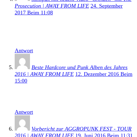
Prosecution | AWAY FROM LIFE
24. September
2017 Beim 11:08
[…] Minipax veröffentlichte im vergangenen Jahr
ihre Debüt-EP 1984. Unser Review zu dieser findet
ihr hier. […]
Antwort
Beste Hardcore und Punk Alben des Jahres
2016 | AWAY FROM LIFE
12. Dezember 2016 Beim
15:00
[…] ausführliches Review zu Minipax ersten Streich
gibt es hier. (Autor: […]
Antwort
Vorbericht zur AGGROPUNK FEST - TOUR
2016 | AWAY FROM LIFE
19. Juni 2016 Beim 11:31