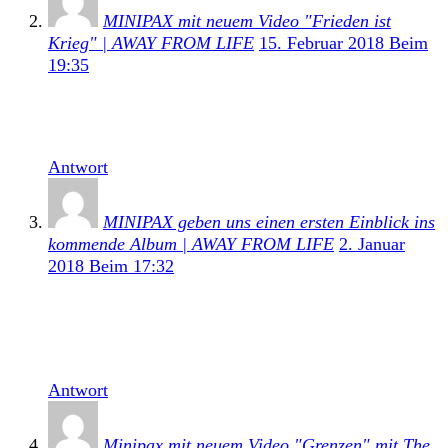
MINIPAX mit neuem Video "Frieden ist
Krieg" | AWAY FROM LIFE
15. Februar 2018 Beim
19:35
[…] ist der Nachfolger ihre Debüt-EP 1984, die 2016
erschienen […]
Antwort
MINIPAX geben uns einen ersten Einblick ins
kommende Album | AWAY FROM LIFE
2. Januar
2018 Beim 17:32
[…] Deutschpunk Combo wird demnächst den
Nachfolger ihrer Debüt-EP 1984 veröffentlichen, das
2016 erschienen […]
Antwort
Minipax mit neuem Video "Grenzen" mit The