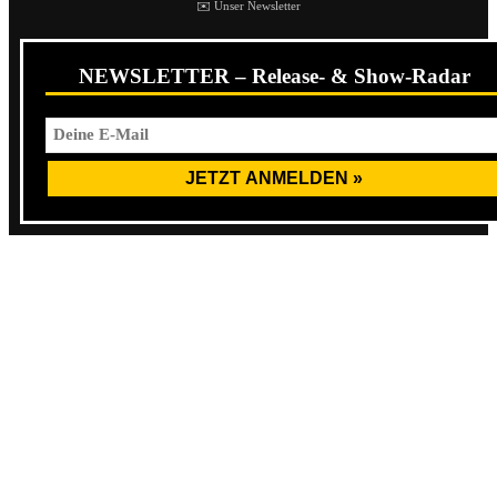
✉️ Unser Newsletter
NEWSLETTER – Release- & Show-Radar
Wobei dieses der EP noch in keinster Weise gerecht wird,
denn MINIPAX sind bereits jetzt eine der Entdeckungen
des noch recht jungen Jahres für mich. Ihre Synthese aus
Melodie und lupenreinem Punkrock entzündet auf „1984“
vom ersten Akkord an ebenso mein Herz wie auch meine
Faust.
Schlussendlich muss man sagen, dass MINIPAX genau das