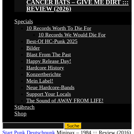
CANCER BATS – GIVE ME DIRT :::
REVIEW (2026)
Specials
10 Records Worth To Die For
10 Records We Would Die For
Best-Of HC-Punk 2025
Bilder
Blast From The Past
Happy Release Day!
Hardcore History
Konzertberichte
Mein Label!
Neue Hardcore-Bands
Support Your Locals
The Sound of AWAY FROM LIFE!
Stäbruch
Shop
Start
Punk
Deutschpunk
Minipax – 1984 ::: Review (2016)