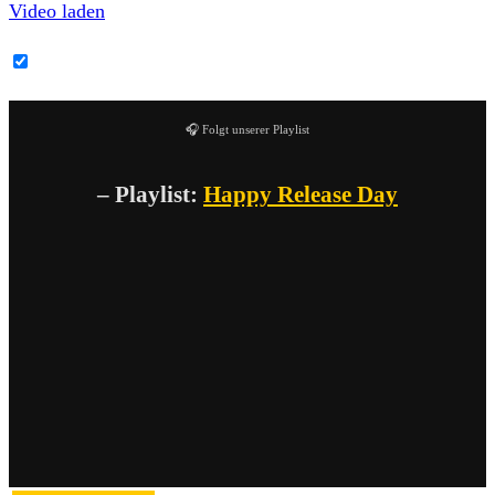
Video laden
YouTube-Inhalte immer entsperren
🎧 Folgt unserer Playlist
– Playlist:
Happy Release Day