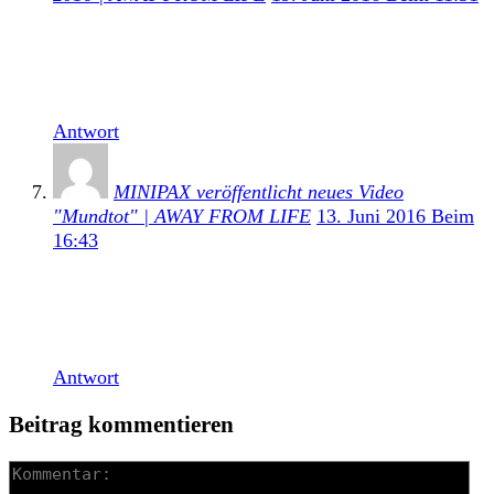
[…] Diese Band sorgte mit ihrer Debüt-EP
1984 dafür, dass ich bereits zu Beginn diesen Jahres
wusste, dass es ein gutes Jahr für den […]
Antwort
MINIPAX veröffentlicht neues Video
"Mundtot" | AWAY FROM LIFE
13. Juni 2016 Beim
16:43
[…] Review zu Minipax Debüt könnt ihr HIER
nachlesen. Die Band hat bereits zuvor Videos zu den
Songs „Dann Geh“ und „Zum […]
Antwort
Beitrag kommentieren