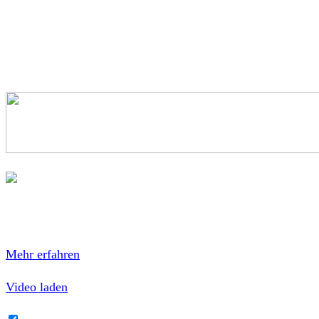
Veröffentlicht wurde das Ganze dann bei Hopeless
Records. Auch hier kann ich nur wärmstens empfehlen
sich mal ein paar Songs anzuhören. Diese junge Band hat
definitiv eine Chance verdient! (
Autor:
Jerk)
Mit dem Laden des Videos akzeptierst du die
Datenschutzerklärung von YouTube.
Mehr erfahren
Video laden