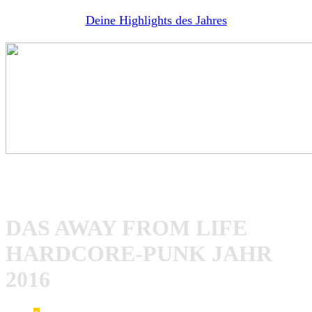
Deine Highlights des Jahres
[ipt_fsqm_popup form_id=“9″ pos=“bc“ color=“#ffffff“
bgcolor=“#891200″]Gewinne[/ipt_fsqm_popup]
DAS AWAY FROM LIFE
HARDCORE-PUNK JAHR
2016