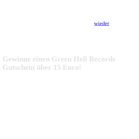
Wir haben für euch die für uns
besten Hardcore und
Punk-Rock Platten
dieses Jahres noch einmal
zusammengefasst. Herausgekommen ist
wieder
ein wilder
Mix aus alten, bekannten Bands und absoluten
Neueinsteigern.
Gewinne einen Green Hell Records
Gutschein über 15 Euro!
Welche Platte war eure Highlight des Jahres 2016? Wir
haben eine kleine Umfrage für euer Hardcore-Punk Jahr
2016 vorbereitet. Alle Teilnehmer haben dabei die Chance
auf einen
Green Hell Gutschein über 15 Euro
! Klicke
dafür einfach den folgenden Button, um uns deine
Höhepunkte des Jahres 2016 mitzuteilen. Die Ergebnisse
der Umfrage werden wir euch Anfang 2017 vorstellen!