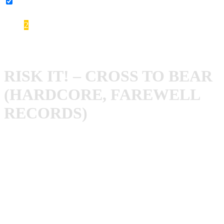
YouTube-Inhalte immer entsperren
2
Risk It! – Cross To Bear
RISK IT! – CROSS TO BEAR
(HARDCORE, FAREWELL
RECORDS)
Gleich Anfang des Jahres veröffentlichte die Dresdner
Hardcore Band
Risk It!
ihr zweites Studioalbum mit dem
Titel „
Cross To Bear
„. Spätestens nach ihrem Debütalbum
„Who’s Foolin Who?“ (2012) hat sich Risk It! als feste
Marke in Hardcore Deutschland etabliert.
Nach der darauffolgenden EP „The Only Thing“ musste