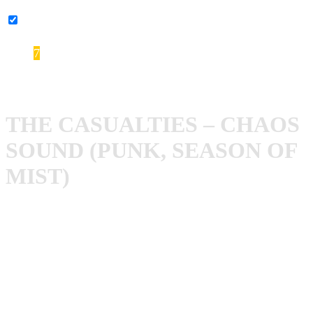
YouTube-Inhalte immer entsperren
7
The Casualties – Chaos Sound
THE CASUALTIES – CHAOS
SOUND (PUNK, SEASON OF
MIST)
The Casualties
prägten das Genre Streetpunk
wohlmöglich wie kein andere Band. So heftet sich die
Band aus NYC schon seit über 25 Jahre das Gütesiegel
Chaospunks an ihre Nietenjacke. Nachdem „Resistence“
im Jahr 2012 nicht ganz so eingeschlagen ist, wie die
Vorgänger, knallte es im Januar 2016 bei „
Chaos Sound
“