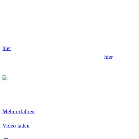
hart, 90er Skatepunk und Oldschool US-Hardcore aus den
80ern. Wahnsinns Platte von einer ebenso grandiosen
Liveband!
Unser vollständiges Review zu „Green Star“ findet ihr
hier
. Wir hatten Zach und Brian von Pears weiterhin auch
zum neuen Album im Interview, welches ihr
hier
findet.
(
Autor:
Simon)
Mit dem Laden des Videos akzeptierst du die
Datenschutzerklärung von YouTube.
Mehr erfahren
Video laden