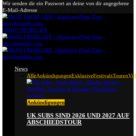
Wir senden dir ein Passwort an deine von dir angegebene
E-Mail-Adresse
AWAY FROM LIFE
News
Alle
Ankündigungen
Exklusive
Festivals
Touren
Vid
Ankündigungen
UK SUBS SIND 2026 UND 2027 AUF
ABSCHIEDSTOUR