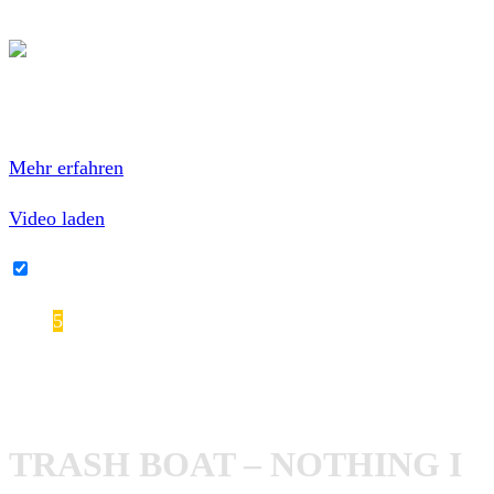
immer was zu sagen hat. (
Autor:
Gunnar)
Mit dem Laden des Videos akzeptierst du die
Datenschutzerklärung von YouTube.
Mehr erfahren
Video laden
YouTube-Inhalte immer entsperren
5
Trash Boat – Nothing I Write You Can Change What
You’ve Been Through
TRASH BOAT – NOTHING I