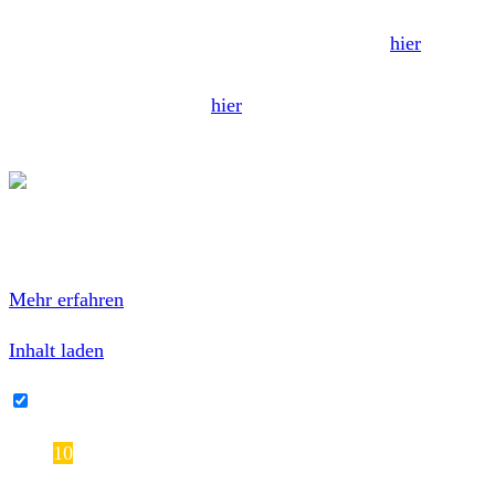
Das ganze Review zu „State is Burning“ gibt’s
hier
! Wir
hatten außedem die Möglichkeit ein Interview mit der
Band zu führen, dass ihr
hier
nachlesen könnt. (
Autor:
Gunnar)
Mit dem Laden des Inhalts akzeptierest du die
Datenschutzerklärung von Bandcamp.
Mehr erfahren
Inhalt laden
Bandcamp-Inhalte immer entsperren
10