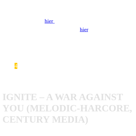
Wir hatten Gründungstaube Mirco zum neuen Album im
Interview, dass ihr
hier
findet. Das vollständige Review zu
„Doofgesagte lebel länger“ gibt es
hier
. (
Autor:
Gripweed)
https://www.youtube.com/watch?
v=8UzJDko9pEQ&spfreload=10
4
Ignite – A War Against You
IGNITE – A WAR AGAINST
YOU (MELODIC-HARCORE,
CENTURY MEDIA)
Lang erwartet war das fünfte Studioalbum des OC-