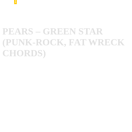
1
Pears – Green Star
PEARS – GREEN STAR
(PUNK-ROCK, FAT WRECK
CHORDS)
Pears
kamen im Jahr 2014 mit ihrem überragenden
Debütalbum „Go To Prison“ aus dem Nichts und legten
einer der Überraschungen des Jahres hin. Zwei Jahre später
legte die Punk-Rock Kapelle aus New Orleans den
Nachfolger „
Green Star
“ auf Fat Wreck Chords nach und
bestätigte, dass es sich bei Pears um alles andere als eine
Eintagsfliege handelt.
Ein wilder Mix aus langsam und schnell, melodiös und