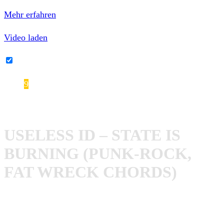
Datenschutzerklärung von YouTube.
Mehr erfahren
Video laden
YouTube-Inhalte immer entsperren
9
Useless ID – State Is Burning
USELESS ID – STATE IS
BURNING (PUNK-ROCK,
FAT WRECK CHORDS)
Die aus Israel stammenden Formation
Useless ID
mussten
sich in keinem Moment ihres Bestehens hinter ihren