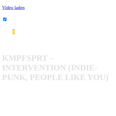
Video laden
YouTube-Inhalte immer entsperren
8
KMPFSPRT – Intervention
KMPFSPRT –
INTERVENTION (INDIE-
PUNK, PEOPLE LIKE YOU)
Ohne Frage,
KMPFSPRT
haben ein turbulentes Jahr
hinter sich. Intervention ihr zweites Fullenght-Album ist
ein ziemlicher Brecher geworden und hat mit „
Ich hör die
Single nicht
“ (ironischerweise) auch einen echten Hit