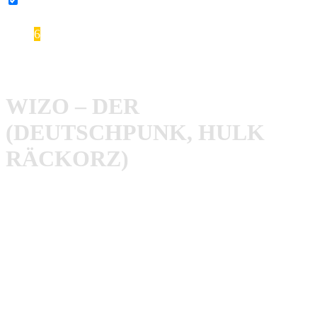
YouTube-Inhalte immer entsperren
6
WIZO – Der
WIZO – DER
(DEUTSCHPUNK, HULK
RÄCKORZ)
Noch einmal wie mit 16 fühlen. Noch einmal von
Punkrock und Anarchie träumen. Wer dachte das sei nicht
mehr möglich wurde von
WIZO
eines Besseren belehrt.
Auch das zweite Album nach der Pause weckt wieder
mollig warme Erinnerungen an Zeiten in denen man Lieder
über zurückgebliebene Goldfische noch witzig fand,
Tankstellenbier an der Bushaltestelle trank und sich sicher