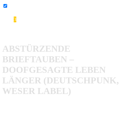
YouTube-Inhalte immer entsperren
3
Abstürzende Brieftauben – Doofgesagte leben länger
ABSTÜRZENDE
BRIEFTAUBEN –
DOOFGESAGTE LEBEN
LÄNGER (DEUTSCHPUNK,
WESER LABEL)
Das neue
Abstürzende Brieftauben
Album überraschte
gleich auf mehrere Arten. Man hatte die Band eigentlich
bereits abgeschrieben, dann tauchte sie vor kurzem live