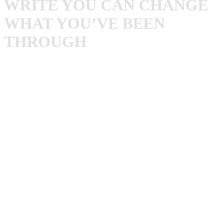
WRITE YOU CAN CHANGE
WHAT YOU’VE BEEN
THROUGH
Auf diese Engländer bin ich selbst erst vor kurzem
gestoßen. Es kommt ja leider nicht mehr so häufig vor,
dass man neue Bands entdeckt die einen sofort begeistern.
Ich würde
Trash Boat
als härtere Version von
A New
Found Glory
bezeichnen. Also Pop Punk mit einer
ordentlichen Prise Hardcore.
Und damit meine ich richtig schönen oldschool Hardcore
und nicht dieses A Day To Remember Geschrammel. Beim
Opener „
Strangers
“ bekommen die Jungs gleich mal
Unterstützung von Dan Campbell (The Wonder Years), der
die 11 Tracks des Albums auch produziert hat.