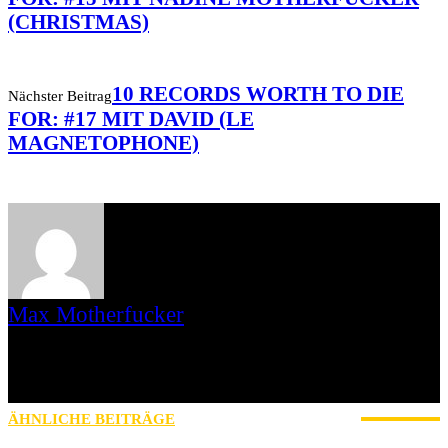
(CHRISTMAS)
10 RECORDS WORTH TO DIE
Nächster Beitrag
FOR: #17 MIT DAVID (LE
MAGNETOPHONE)
Max Motherfucker
Ich bin Max Motherfucker. Ich „singe“ bei der Band Christmas aus
dem saarländischen St. Wendel. Seit 2016 schreibe ich für AWAY
FROM LIFE. Bevor Iamhavoc leider offline gegangen ist, war ich
dort gemeinsam mit Gripweed tätig.
ÄHNLICHE BEITRÄGE
MEHR VOM AUTOR