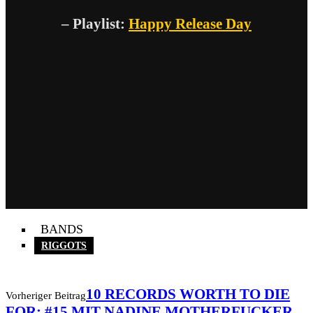
– Playlist:
Happy Release Day
BANDS
RIGGOTS
10 RECORDS WORTH TO DIE
Vorheriger Beitrag
FOR: #15 MIT NADINE MOTHERFUCKER