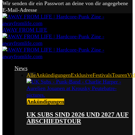
Wir senden dir ein Passwort an deine von dir angegebene
E-Mail-Adresse
AWAY FROM LIFE
News
Alle
Ankündigungen
Exklusive
Festivals
Touren
Vid
Ankündigungen
UK SUBS SIND 2026 UND 2027 AUF
ABSCHIEDSTOUR