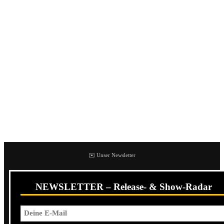
Riggots sind eine unheimlich innovative Band aus zwei
Personen bestehend. Sehr schnellen Hardcore spielen die
Jungs aus der Arbeiterstadt Wigan bei Manchester. Im
April kommen die Jungs auf grosse Europatour mit ihrem
neuen Album “In Joke”. Hört euch die Jungs an, sie sind
mächtig talentiert!
1. SEPULTURA – ROOTS(1996)
The first properly heavy album i fell in love with.
✉️ Unser Newsletter
NEWSLETTER – Release- & Show-Radar