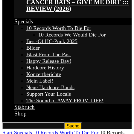
CANCER BATS – GIVE ME DIRT :::
REVIEW (2026)
Specials
10 Records Worth To Die For
10 Records We Would Die For
Best-Of HC-Punk 2025
Bilder
Blast From The Past
Happy Release Day!
Hardcore History
Konzertberichte
Mein Label!
Neue Hardcore-Bands
Support Your Locals
The Sound of AWAY FROM LIFE!
Stäbruch
Shop
Start
Specials
10 Records Worth To Die For
10 Records