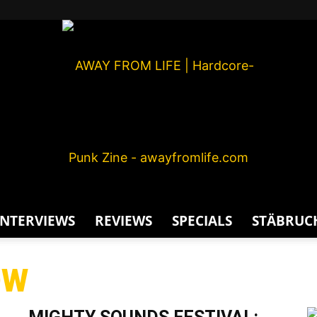
INTERVIEWS
REVIEWS
SPECIALS
STÄBRUC
AWAY
OW
G