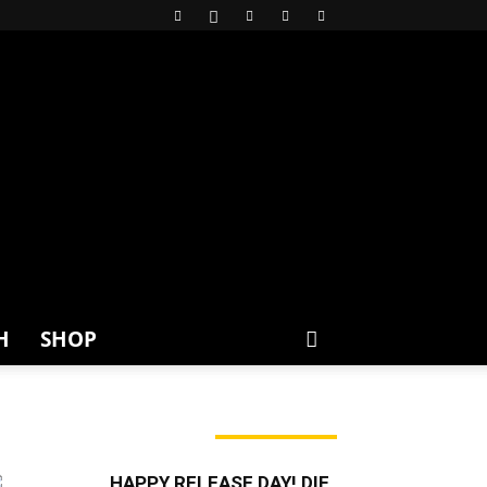
H
SHOP
ERADE ANGESAGT
HAPPY RELEASE DAY! DIE